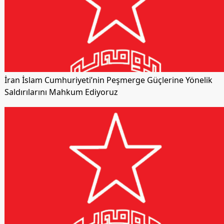
İran İslam Cumhuriyeti’nin Peşmerge Güçlerine Yönelik
Saldırılarını Mahkum Ediyoruz