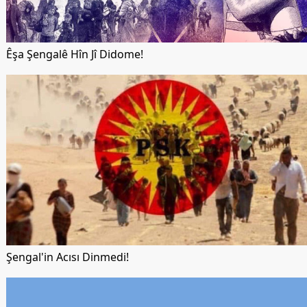
Êşa Şengalê Hîn Jî Didome!
Şengal'in Acısı Dinmedi!