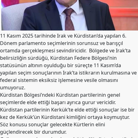
Merkez
Yönetim
Kurulu
Kadın
Kolları
11 Kasım 2025 tarihinde Irak ve Kürdistan’da yapılan 6.
Dönem parlamento seçimlerinin sorunsuz ve barışçıl
Parti
ortamda gerçekleşmesi sevindiricidir. Bölgede ve Irak’ta
Meclisi
belirsizliğin sürdüğü, Kürdistan Federe Bölgesi’nin
İl
statüsünün altının oyulduğu bir süreçte 11 Kasım’da
Örgütleri
yapılan seçim sonuçlarının Irak’ta istikrarın kurulmasına ve
federal sistemin eksiksiz işlemesine vesile olmasını
Gençlik
umuyoruz.
Kolları
Kürdistan Bölgesi’ndeki Kürdistan partilerinin genel
GÜNDEM
seçimlerde elde ettiği başarı ayrıca gurur vericidir.
Kürdistan partilerinin Kerkük’te elde ettiği sonuçlar ise bir
Basından
kez de Kerkük’ün Kürdistani kimliğini ortaya koymuştur.
Basın
Söz konusu sonuçlar gelecekte Kürtlerin elini
Açıklamaları
güçlendirecek bir durumdur.