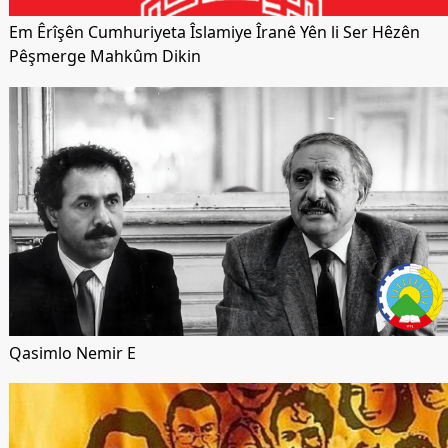
Em Êrîşên Cumhuriyeta Îslamiye Îranê Yên li Ser Hêzên
Pêşmerge Mahkûm Dikin
Qasimlo Nemir E