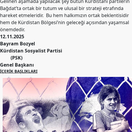
Gelinen aşamada yapılacak şey bütün Kürdistani partilerin
Etkinlikler
Bağdat’ta ortak bir tutum ve ulusal bir strateji etrafında
Ziyaretler
hareket etmeleridir. Bu hem halkımızın ortak beklentisidir
hem de Kürdistan Bölgesi’nin geleceği açısından yaşamsal
PSK
önemdedir.
TV
12.11.2025
Bayram Bozyel
YAYıNLAR
Kürdistan Sosyalist Partisi
Broşür
(PSK)
Genel Başkanı
Bültenler
İÇERIK BAŞLIKLARI
Raporlar
Deklerasyonlar
İLETIŞIM