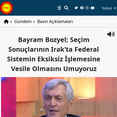
»
Gündem
»
Basın Açıklamaları
PSK
Bayram Bozyel; Seçim
Tarihçe
Sonuçlarının Irak’ta Federal
Parti
Programı
Sistemin Eksiksiz İşlemesine
Parti
Vesile Olmasını Umuyoruz
Tüzüğü
YÖNETIM
Başkan
Başkan
Yardımcıları