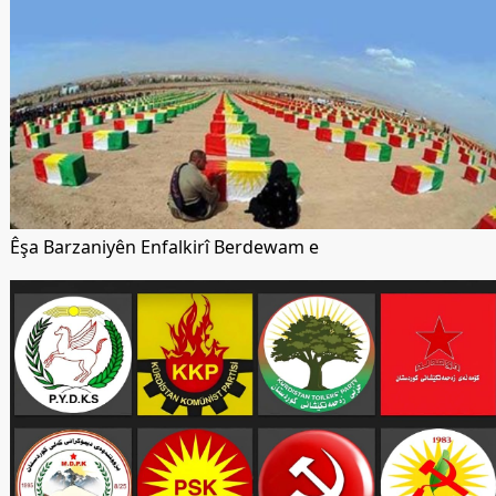
Êşa Barzaniyên Enfalkirî Berdewam e