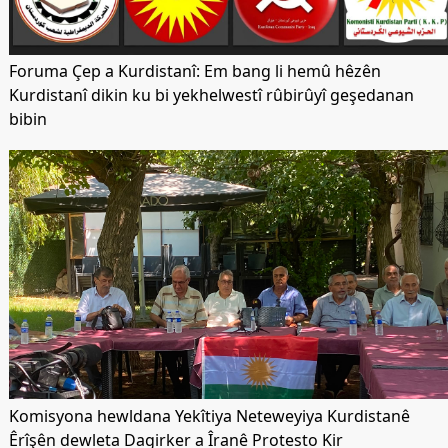
Foruma Çep a Kurdistanî: Em bang li hemû hêzên
Kurdistanî dikin ku bi yekhelwestî rûbirûyî geşedanan
bibin
Komisyona hewldana Yekîtiya Neteweyiya Kurdistanê
Êrîşên dewleta Dagirker a Îranê Protesto Kir