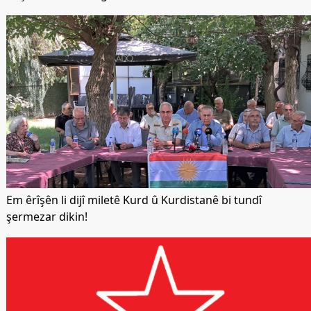
Em êrîşên li dijî miletê Kurd û Kurdistanê bi tundî
şermezar dikin!