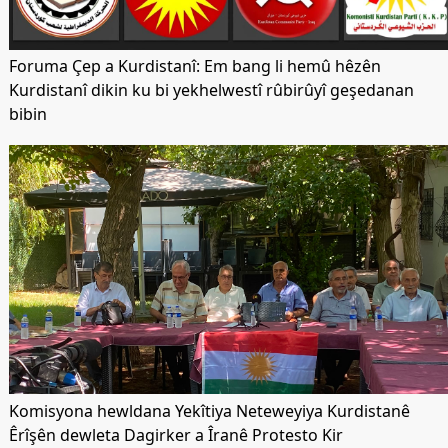
Foruma Çep a Kurdistanî: Em bang li hemû hêzên
Kurdistanî dikin ku bi yekhelwestî rûbirûyî geşedanan
bibin
Komisyona hewldana Yekîtiya Neteweyiya Kurdistanê
Êrîşên dewleta Dagirker a Îranê Protesto Kir