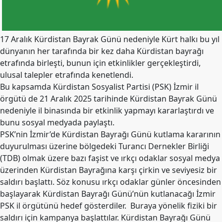
Merkez
Yönetim
Kurulu
17 Aralık Kürdistan Bayrak Günü nedeniyle Kürt halkı bu yıl
Kadın
dünyanın her tarafında bir kez daha Kürdistan bayrağı
Kolları
etrafında birleşti, bunun için etkinlikler gerçekleştirdi,
Parti
ulusal talepler etrafında kenetlendi.
Meclisi
Bu kapsamda Kürdistan Sosyalist Partisi (PSK) İzmir il
örgütü de 21 Aralık 2025 tarihinde Kürdistan Bayrak Günü
İl
nedeniyle il binasında bir etkinlik yapmayı kararlaştırdı ve
Örgütleri
bunu sosyal medyada paylaştı.
Gençlik
PSK’nin İzmir’de Kürdistan Bayrağı Günü kutlama kararının
Kolları
duyurulması üzerine bölgedeki Turancı Dernekler Birliği
(TDB) olmak üzere bazı faşist ve ırkçı odaklar sosyal medya
GÜNDEM
üzerinden Kürdistan Bayrağına karşı çirkin ve seviyesiz bir
Basından
saldırı başlattı. Söz konusu ırkçı odaklar günler öncesinden
başlayarak Kürdistan Bayrağı Günü’nün kutlanacağı İzmir
Basın
PSK il örgütünü hedef gösterdiler. Buraya yönelik fiziki bir
Açıklamaları
saldırı için kampanya başlattılar. Kürdistan Bayrağı Günü