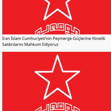
İran İslam Cumhuriyeti’nin Peşmerge Güçlerine Yönelik
Saldırılarını Mahkum Ediyoruz