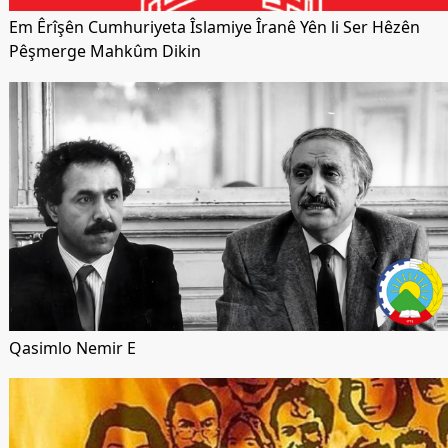
Em Êrîşên Cumhuriyeta Îslamiye Îranê Yên li Ser Hêzên
Pêşmerge Mahkûm Dikin
Qasimlo Nemir E