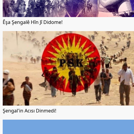
Êşa Şengalê Hîn Jî Didome!
Şengal'in Acısı Dinmedi!