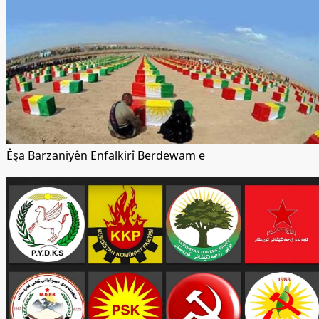
Êşa Barzaniyên Enfalkirî Berdewam e