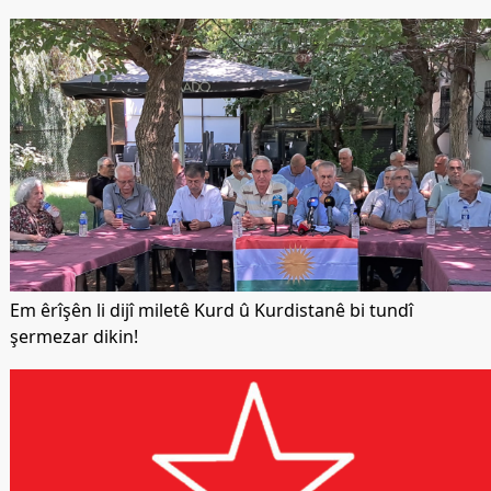
Em êrîşên li dijî miletê Kurd û Kurdistanê bi tundî
şermezar dikin!