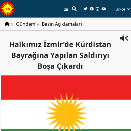
»
Gündem
»
Basın Açıklamaları
PSK
Halkımız İzmir’de Kürdistan
Tarihçe
Bayrağına Yapılan Saldırıyı
Parti
Programı
Boşa Çıkardı
Parti
Tüzüğü
YÖNETIM
Başkan
Başkan
Yardımcıları