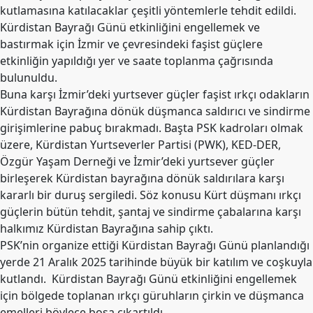
Etkinlikler
kutlamasına katılacaklar çeşitli yöntemlerle tehdit edildi.
Kürdistan Bayrağı Günü etkinliğini engellemek ve
Ziyaretler
bastırmak için İzmir ve çevresindeki faşist güçlere
etkinliğin yapıldığı yer ve saate toplanma çağrısında
PSK
TV
bulunuldu.
Buna karşı İzmir’deki yurtsever güçler faşist ırkçı odakların
YAYıNLAR
Kürdistan Bayrağına dönük düşmanca saldırıcı ve sindirme
girişimlerine pabuç bırakmadı. Başta PSK kadroları olmak
Broşür
üzere, Kürdistan Yurtseverler Partisi (PWK), KED-DER,
Bültenler
Özgür Yaşam Derneği ve İzmir’deki yurtsever güçler
birleşerek Kürdistan bayrağına dönük saldırılara karşı
Raporlar
kararlı bir duruş sergiledi. Söz konusu Kürt düşmanı ırkçı
Deklerasyonlar
güçlerin bütün tehdit, şantaj ve sindirme çabalarına karşı
halkımız Kürdistan Bayrağına sahip çıktı.
İLETIŞIM
PSK’nin organize ettiği Kürdistan Bayrağı Günü planlandığı
yerde 21 Aralık 2025 tarihinde büyük bir katılım ve coşkuyla
kutlandı. Kürdistan Bayrağı Günü etkinliğini engellemek
için bölgede toplanan ırkçı güruhların çirkin ve düşmanca
emelleri böylece boşa çıkartıldı.