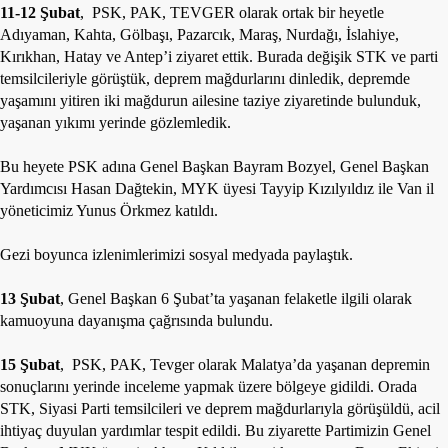
11-12 Şubat
, PSK, PAK, TEVGER olarak ortak bir heyetle
Adıyaman, Kahta, Gölbaşı, Pazarcık, Maraş, Nurdağı, İslahiye,
Kırıkhan, Hatay ve Antep’i ziyaret ettik. Burada değişik STK ve parti
temsilcileriyle görüştük, deprem mağdurlarını dinledik, depremde
yaşamını yitiren iki mağdurun ailesine taziye ziyaretinde bulunduk,
yaşanan yıkımı yerinde gözlemledik.
Bu heyete PSK adına Genel Başkan Bayram Bozyel, Genel Başkan
Yardımcısı Hasan Dağtekin, MYK üyesi Tayyip Kızılyıldız ile Van il
yöneticimiz Yunus Örkmez katıldı.
Gezi boyunca izlenimlerimizi sosyal medyada paylaştık.
13 Şubat
, Genel Başkan 6 Şubat’ta yaşanan felaketle ilgili olarak
kamuoyuna dayanışma çağrısında bulundu.
15 Şubat
, PSK, PAK, Tevger olarak Malatya’da yaşanan depremin
sonuçlarını yerinde inceleme yapmak üzere bölgeye gidildi. Orada
STK, Siyasi Parti temsilcileri ve deprem mağdurlarıyla görüşüldü, acil
ihtiyaç duyulan yardımlar tespit edildi. Bu ziyarette Partimizin Genel