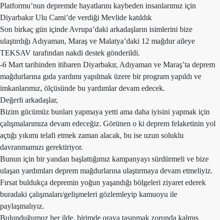
Platformu’nun depremde hayatlarını kaybeden insanlarımız için
Diyarbakır Ulu Cami’de verdiği Mevlide katıldık
Son birkaç gün içinde Avrupa’daki arkadaşların isimlerini bize
ulaştırdığı Adıyaman, Maraş ve Malatya’daki 12 mağdur aileye
TEKSAV tarafından nakdi destek gönderildi.
-6 Mart tarihinden itibaren Diyarbakır, Adıyaman ve Maraş’ta deprem
mağdurlarına gıda yardımı yapılmak üzere bir program yapıldı ve
imkanlarımız, ölçüsünde bu yardımlar devam edecek.
Değerli arkadaşlar,
Bizim gücümüz bunları yapmaya yetti ama daha iyisini yapmak için
çalışmalarımıza devam edeceğiz. Görünen o ki deprem felaketinin yol
açtığı yıkımı telafi etmek zaman alacak, bu ise uzun soluklu
davranmamızı gerektiriyor.
Bunun için bir yandan başlattığımız kampanyayı sürdürmeli ve bize
ulaşan yardımları deprem mağdurlarına ulaştırmaya devam etmeliyiz.
Fırsat buldukça depremin yoğun yaşandığı bölgeleri ziyaret ederek
buradaki çalışmaları/gelişmeleri gözlemleyip kamuoyu ile
paylaşmalıyız.
Bulunduğumuz her ilde, birimde oraya taşınmak zorunda kalmış