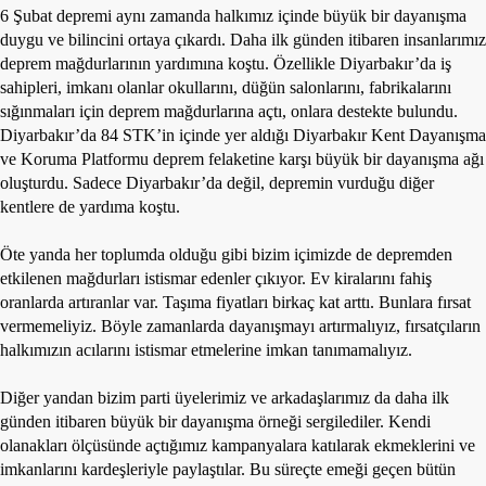
6 Şubat depremi aynı zamanda halkımız içinde büyük bir dayanışma
duygu ve bilincini ortaya çıkardı. Daha ilk günden itibaren insanlarımız
deprem mağdurlarının yardımına koştu. Özellikle Diyarbakır’da iş
sahipleri, imkanı olanlar okullarını, düğün salonlarını, fabrikalarını
sığınmaları için deprem mağdurlarına açtı, onlara destekte bulundu.
Diyarbakır’da 84 STK’in içinde yer aldığı Diyarbakır Kent Dayanışma
ve Koruma Platformu deprem felaketine karşı büyük bir dayanışma ağı
oluşturdu. Sadece Diyarbakır’da değil, depremin vurduğu diğer
kentlere de yardıma koştu.
Öte yanda her toplumda olduğu gibi bizim içimizde de depremden
etkilenen mağdurları istismar edenler çıkıyor. Ev kiralarını fahiş
oranlarda artıranlar var. Taşıma fiyatları birkaç kat arttı. Bunlara fırsat
vermemeliyiz. Böyle zamanlarda dayanışmayı artırmalıyız, fırsatçıların
halkımızın acılarını istismar etmelerine imkan tanımamalıyız.
Diğer yandan bizim parti üyelerimiz ve arkadaşlarımız da daha ilk
günden itibaren büyük bir dayanışma örneği sergilediler. Kendi
olanakları ölçüsünde açtığımız kampanyalara katılarak ekmeklerini ve
imkanlarını kardeşleriyle paylaştılar. Bu süreçte emeği geçen bütün