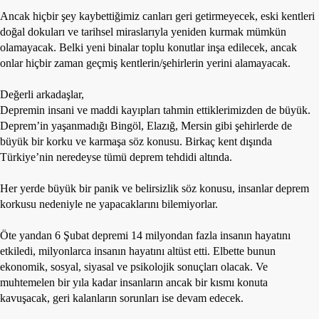
Etkinlikler
Ancak hiçbir şey kaybettiğimiz canları geri getirmeyecek, eski kentleri
doğal dokuları ve tarihsel miraslarıyla yeniden kurmak mümkün
Ziyaretler
olamayacak. Belki yeni binalar toplu konutlar inşa edilecek, ancak
PSK
onlar hiçbir zaman geçmiş kentlerin/şehirlerin yerini alamayacak.
TV
Değerli arkadaşlar,
YAYıNLAR
Depremin insani ve maddi kayıpları tahmin ettiklerimizden de büyük.
Deprem’in yaşanmadığı Bingöl, Elazığ, Mersin gibi şehirlerde de
Broşür
büyük bir korku ve karmaşa söz konusu. Birkaç kent dışında
Türkiye’nin neredeyse tümü deprem tehdidi altında.
Bültenler
Raporlar
Her yerde büyük bir panik ve belirsizlik söz konusu, insanlar deprem
korkusu nedeniyle ne yapacaklarını bilemiyorlar.
Deklerasyonlar
Öte yandan 6 Şubat depremi 14 milyondan fazla insanın hayatını
İLETIŞIM
etkiledi, milyonlarca insanın hayatını altüst etti. Elbette bunun
ekonomik, sosyal, siyasal ve psikolojik sonuçları olacak. Ve
muhtemelen bir yıla kadar insanların ancak bir kısmı konuta
kavuşacak, geri kalanların sorunları ise devam edecek.