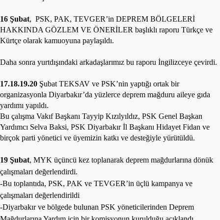
16 Şubat
, PSK, PAK, TEVGER’in DEPREM BÖLGELERİ
HAKKINDA GÖZLEM VE ÖNERİLER başlıklı raporu Türkçe ve
Kürtçe olarak kamuoyuna paylaşıldı.
Daha sonra yurtdışındaki arkadaşlarımız bu raporu İngilizceye çevirdi.
17.18.19.20
Şubat TEKSAV ve PSK’nin yaptığı ortak bir
organizasyonla Diyarbakır’da yüzlerce deprem mağduru aileye gıda
yardımı yapıldı.
Bu çalışma Vakıf Başkanı Tayyip Kızılyıldız, PSK Genel Başkan
Yardımcı Selva Baksi, PSK Diyarbakır İl Başkanı Hidayet Fidan ve
birçok parti yönetici ve üyemizin katkı ve desteğiyle yürütüldü.
19 Şubat
, MYK üçüncü kez toplanarak deprem mağdurlarına dönük
çalışmaları değerlendirdi.
-Bu toplantıda, PSK, PAK ve TEVGER’in üçlü kampanya ve
çalışmaları değerlendirildi
-Diyarbakır ve bölgede bulunan PSK yöneticilerinden Deprem
Mağdurlarına Yardım için bir komisyonun kurulduğu açıklandı