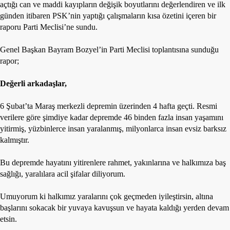
Merkez
açtığı can ve maddi kayıpların değişik boyutlarını değerlendiren ve ilk
Yönetim
günden itibaren PSK’nin yaptığı çalışmaların kısa özetini içeren bir
Kurulu
raporu Parti Meclisi’ne sundu.
Kadın
Genel Başkan Bayram Bozyel’in Parti Meclisi toplantısına sunduğu
Kolları
rapor;
Parti
Değerli arkadaşlar,
Meclisi
İl
6 Şubat’ta Maraş merkezli depremin üzerinden 4 hafta geçti. Resmi
Örgütleri
verilere göre şimdiye kadar depremde 46 binden fazla insan yaşamını
yitirmiş, yüzbinlerce insan yaralanmış, milyonlarca insan evsiz barksız
Gençlik
kalmıştır.
Kolları
Bu depremde hayatını yitirenlere rahmet, yakınlarına ve halkımıza baş
GÜNDEM
sağlığı, yaralılara acil şifalar diliyorum.
Basından
Umuyorum ki halkımız yaralarını çok geçmeden iyileştirsin, altına
Basın
başlarını sokacak bir yuvaya kavuşsun ve hayata kaldığı yerden devam
Açıklamaları
etsin.