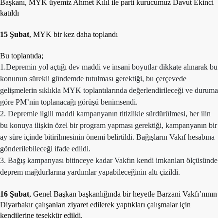
Başkanı, MYK üyemiz Ahmet Kılıl ile parti kurucumuz Davut Ekinci
katıldı
15 Şubat
, MYK bir kez daha toplandı
Bu toplantıda;
1.Depremin yol açtığı dev maddi ve insani boyutlar dikkate alınarak bu
konunun sürekli gündemde tutulması gerektiği, bu çerçevede
gelişmelerin sıklıkla MYK toplantılarında değerlendirileceği ve duruma
göre PM’nin toplanacağı görüşü benimsendi.
2. Depremle ilgili maddi kampanyanın titizlikle sürdürülmesi, her ilin
bu konuya ilişkin özel bir program yapması gerektiği, kampanyanın bir
ay süre içinde bitirilmesinin önemi belirtildi. Bağışların Vakıf hesabına
gönderilebileceği ifade edildi.
3. Bağış kampanyası bitinceye kadar Vakfın kendi imkanları ölçüsünde
deprem mağdurlarına yardımlar yapabileceğinin altı çizildi.
16 Şubat
, Genel Başkan başkanlığında bir heyetle Barzani Vakfı’nının
Diyarbakır çalışanları ziyaret edilerek yaptıkları çalışmalar için
kendilerine teşekkür edildi.