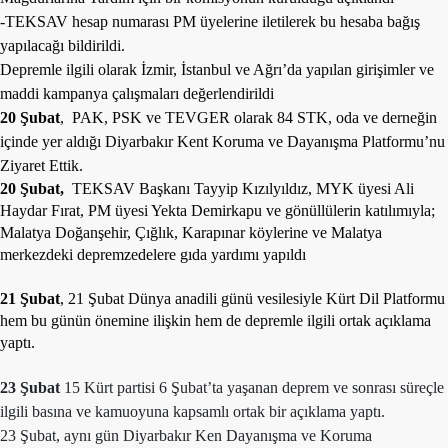
-TEKSAV hesap numarası PM üyelerine iletilerek bu hesaba bağış
yapılacağı bildirildi.
Depremle ilgili olarak İzmir, İstanbul ve Ağrı’da yapılan girişimler ve
maddi kampanya çalışmaları değerlendirildi
20 Şubat
, PAK, PSK ve TEVGER olarak 84 STK, oda ve derneğin
içinde yer aldığı Diyarbakır Kent Koruma ve Dayanışma Platformu’nu
Ziyaret Ettik.
20 Şubat,
TEKSAV Başkanı Tayyip Kızılyıldız, MYK üyesi Ali
Haydar Fırat, PM üyesi Yekta Demirkapu ve gönüllülerin katılımıyla;
Malatya Doğanşehir, Çığlık, Karapınar köylerine ve Malatya
merkezdeki depremzedelere gıda yardımı yapıldı
21 Şubat
, 21 Şubat Dünya anadili günü vesilesiyle Kürt Dil Platformu
hem bu günün önemine ilişkin hem de depremle ilgili ortak açıklama
yaptı.
23 Şubat
15 Kürt partisi 6 Şubat’ta yaşanan deprem ve sonrası süreçle
ilgili basına ve kamuoyuna kapsamlı ortak bir açıklama yaptı.
23 Şubat, aynı gün Diyarbakır Ken Dayanışma ve Koruma