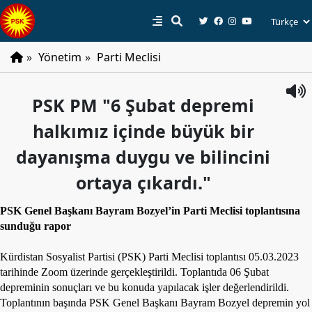
»
Yönetim
»
Parti Meclisi
PSK
PSK PM "6 Şubat depremi
Tarihçe
halkımız içinde büyük bir
Parti
Programı
dayanışma duygu ve bilincini
Parti
ortaya çıkardı."
Tüzüğü
PSK Genel Başkanı Bayram Bozyel’in Parti Meclisi toplantısına
YÖNETIM
sunduğu rapor
Başkan
Kürdistan Sosyalist Partisi (PSK) Parti Meclisi toplantısı 05.03.2023
Başkan
tarihinde Zoom üzerinde gerçekleştirildi. Toplantıda 06 Şubat
Yardımcıları
depreminin sonuçları ve bu konuda yapılacak işler değerlendirildi.
Toplantının başında PSK Genel Başkanı Bayram Bozyel depremin yol