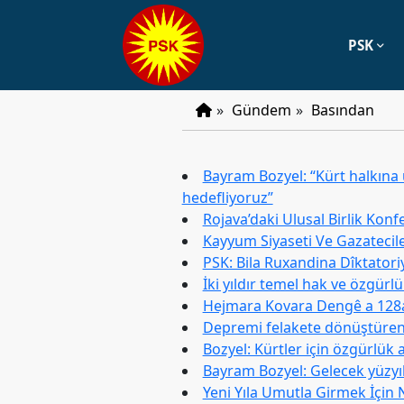
PSK
PSK
»
Gündem
»
Basından
Tarihçe
Parti
Bayram Bozyel: “Kürt halkına 
Programı
hedefliyoruz”
Rojava’daki Ulusal Birlik Konf
Parti
Kayyum Siyaseti Ve Gazatecile
Tüzüğü
PSK: Bila Ruxandina Dîktatori
YÖNETIM
İki yıldır temel hak ve özgü
Hejmara Kovara Dengê a 128
Başkan
Depremi felakete dönüştüren s
Bozyel: Kürtler için özgürlük 
Başkan
Bayram Bozyel: Gelecek yüzyıl
Yardımcıları
Yeni Yıla Umutla Girmek İçin