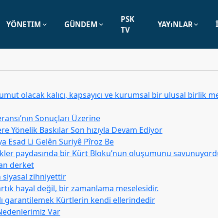
PSK
YÖNETIM
GÜNDEM
YAYıNLAR
TV
umut olacak kalıcı, kapsayıcı ve kurumsal bir ulusal birlik
eransı’nın Sonuçları Üzerine
re Yönelik Baskılar Son hızıyla Devam Ediyor
ya Esad Li Gelên Suriyê Pîroz Be
rlükler paydasında bir Kürt Bloku’nun oluşumunu savunuyor
an derket
iyasal zihniyettir
artık hayal değil, bir zamanlama meselesidir.
ı garantilemek Kürtlerin kendi ellerindedir
 Nedenlerimiz Var