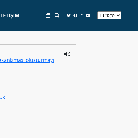
İLETIŞIM
 mekanizması oluşturmayı
duk