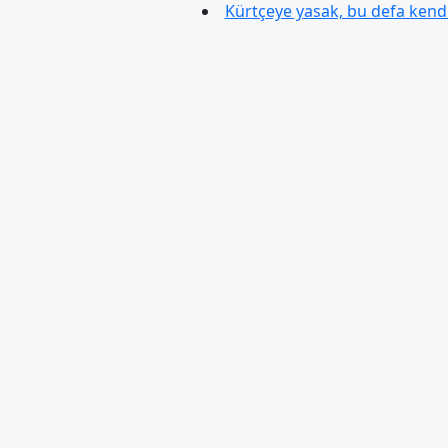
Merkez
Kürtçeye yasak, bu defa kendi
Yönetim
Kurulu
Kadın
Kolları
Parti
Meclisi
İl
Örgütleri
Gençlik
Kolları
GÜNDEM
Basından
Basın
Açıklamaları