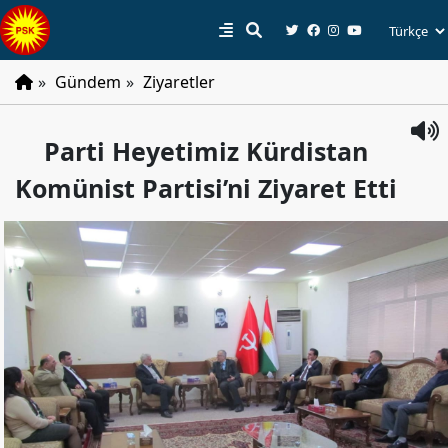
»
Gündem
»
Ziyaretler
PSK
Parti Heyetimiz Kürdistan
Tarihçe
Komünist Partisi’ni Ziyaret Etti
Parti
Programı
Parti
Tüzüğü
YÖNETIM
Başkan
Başkan
Yardımcıları