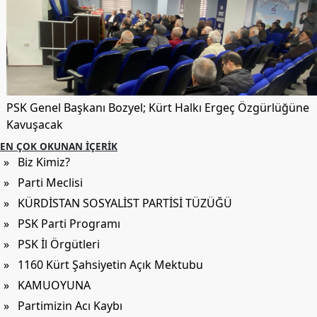
Etkinlikler
Ziyaretler
PSK
TV
YAYıNLAR
PSK Genel Başkanı Bozyel; Kürt Halkı Ergeç Özgürlüğüne
Kavuşacak
Broşür
EN ÇOK OKUNAN İÇERIK
Bültenler
» Biz Kimiz?
» Parti Meclisi
Raporlar
» KÜRDİSTAN SOSYALİST PARTİSİ TÜZÜĞÜ
Deklerasyonlar
» PSK Parti Programı
İLETIŞIM
» PSK İl Örgütleri
» 1160 Kürt Şahsiyetin Açık Mektubu
» KAMUOYUNA
» Partimizin Acı Kaybı