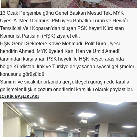
Merkez
Yönetim
13 Ocak Perşembe günü Genel Başkan Mesud Tek, MYK
Kurulu
Üyesi A. Mecit Durmuş, PM üyesi Bahattin Turan ve Hewlêr
Kadın
Temsilcisi Veli Koparan’dan oluşan PSK heyeti Kürdistan
Kolları
Komünist Partisi’ni (HŞK) ziyaret etti.
Parti
HŞK Genel Sekretere Kawe Mehmudi, Polit Büro Üyesi
Meclisi
hendirin Ahmed, MYK üyeleri Kani Han ve Umid Amedî
tarafından karşılanan PSK heyeti ile HŞK heyeti arasında
İl
bölge Kürdistan, Irak ve Türkiye’de yaşanan syasal gelişmeler
Örgütleri
konusunu görüşüldü.
Gençlik
Samimi ve sıcak ibr ortamda gerçekleşeh görüşmede taraflar
Kolları
gelişmeler ilişkin çözüm önerilerini karşılıklı olarak paylaştılar.
İÇERIK BAŞLIKLARI
GÜNDEM
Basından
Basın
Açıklamaları