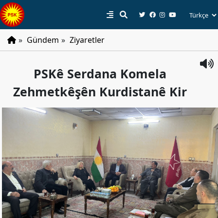
»
Gündem
»
Ziyaretler
PSK
PSKê Serdana Komela
Tarihçe
Zehmetkêşên Kurdistanê Kir
Parti
Programı
Parti
Tüzüğü
YÖNETIM
Başkan
Başkan
Yardımcıları