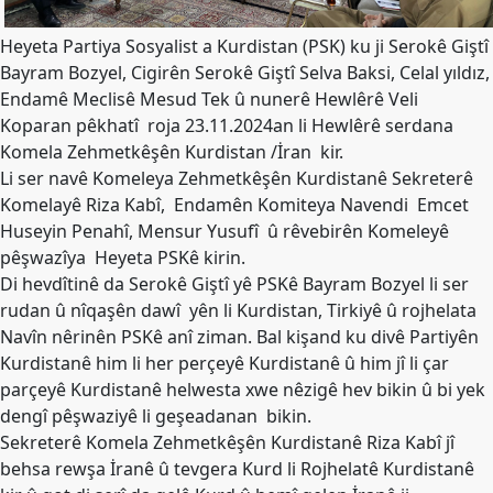
Merkez
Yönetim
Heyeta Partiya Sosyalist a Kurdistan (PSK) ku ji Serokê Giştî
Kurulu
Bayram Bozyel, Cigirên Serokê Giştî Selva Baksi, Celal yıldız,
Kadın
Endamê Meclisê Mesud Tek û nunerê Hewlêrê Veli
Kolları
Koparan pêkhatî roja 23.11.2024an li Hewlêrê serdana
Komela Zehmetkêşên Kurdistan /İran kir.
Parti
Li ser navê Komeleya Zehmetkêşên Kurdistanê Sekreterê
Meclisi
Komelayê Riza Kabî, Endamên Komiteya Navendi Emcet
İl
Huseyin Penahî, Mensur Yusufî û rêvebirên Komeleyê
Örgütleri
pêşwazîya Heyeta PSKê kirin.
Di hevdîtinê da Serokê Giştî yê PSKê Bayram Bozyel li ser
Gençlik
rudan û nîqaşên dawî yên li Kurdistan, Tirkiyê û rojhelata
Kolları
Navîn nêrinên PSKê anî ziman. Bal kişand ku divê Partiyên
GÜNDEM
Kurdistanê him li her perçeyê Kurdistanê û him jî li çar
parçeyê Kurdistanê helwesta xwe nêzigê hev bikin û bi yek
Basından
dengî pêşwaziyê li geşeadanan bikin.
Basın
Sekreterê Komela Zehmetkêşên Kurdistanê Riza Kabî jî
Açıklamaları
behsa rewşa İranê û tevgera Kurd li Rojhelatê Kurdistanê