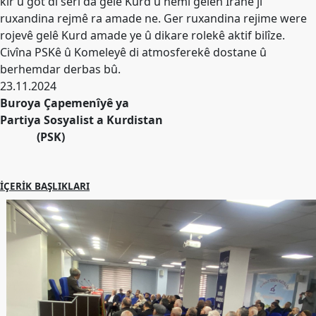
kir û got di serî da gelê Kurd û hemî gelen İranê ji
Etkinlikler
ruxandina rejmê ra amade ne. Ger ruxandina rejime were
rojevê gelê Kurd amade ye û dikare rolekê aktif bilîze.
Ziyaretler
Civîna PSKê û Komeleyê di atmosferekê dostane û
PSK
berhemdar derbas bû.
TV
23.11.2024
Buroya Çapemenîyê ya
YAYıNLAR
Partiya Sosyalist a Kurdistan
Broşür
(PSK)
Bültenler
Raporlar
İÇERIK BAŞLIKLARI
Deklerasyonlar
İLETIŞIM