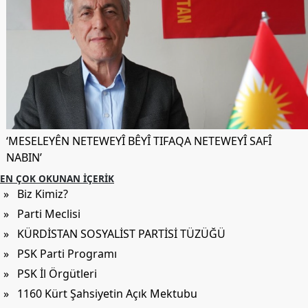
‘MESELEYÊN NETEWEYÎ BÊYÎ TIFAQA NETEWEYÎ SAFÎ
NABIN’
EN ÇOK OKUNAN İÇERIK
» Biz Kimiz?
» Parti Meclisi
» KÜRDİSTAN SOSYALİST PARTİSİ TÜZÜĞÜ
» PSK Parti Programı
» PSK İl Örgütleri
» 1160 Kürt Şahsiyetin Açık Mektubu