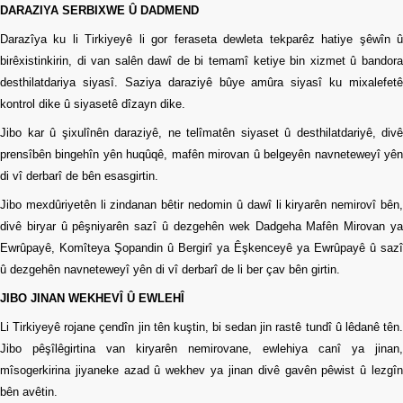
DARAZIYA SERBIXWE Û DADMEND
Darazîya ku li Tirkiyeyê li gor feraseta dewleta tekparêz hatiye şêwîn û
birêxistinkirin, di van salên dawî de bi temamî ketiye bin xizmet û bandora
desthilatdariya siyasî. Saziya daraziyê bûye amûra siyasî ku mixalefetê
kontrol dike û siyasetê dîzayn dike.
Jibo kar û şixulînên daraziyê, ne telîmatên siyaset û desthilatdariyê, divê
prensîbên bingehîn yên huqûqê, mafên mirovan û belgeyên navneteweyî yên
di vî derbarî de bên esasgirtin.
Jibo mexdûriyetên li zindanan bêtir nedomin û dawî li kiryarên nemirovî bên,
divê biryar û pêşniyarên sazî û dezgehên wek Dadgeha Mafên Mirovan ya
Ewrûpayê, Komîteya Şopandin û Bergirî ya Êşkenceyê ya Ewrûpayê û sazî
û dezgehên navneteweyî yên di vî derbarî de li ber çav bên girtin.
JIBO JINAN WEKHEVÎ Û EWLEHÎ
Li Tirkiyeyê rojane çendîn jin tên kuştin, bi sedan jin rastê tundî û lêdanê tên.
Jibo pêşîlêgirtina van kiryarên nemirovane, ewlehiya canî ya jinan,
mîsogerkirina jiyaneke azad û wekhev ya jinan divê gavên pêwist û lezgîn
bên avêtin.