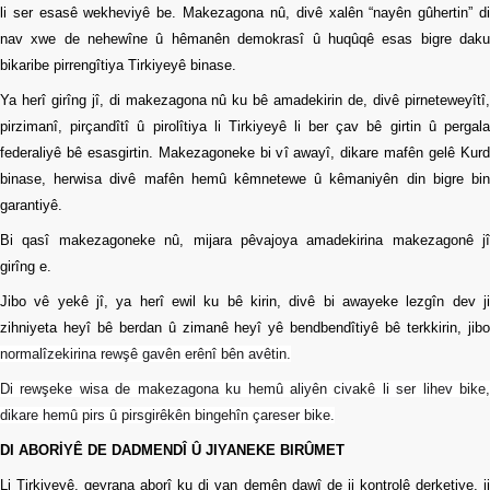
li ser esasê wekheviyê be. Makezagona nû, divê xalên “nayên gûhertin” di
nav xwe de nehewîne û hêmanên demokrasî û huqûqê esas bigre daku
bikaribe pirrengîtiya Tirkiyeyê binase.
Ya herî girîng jî, di makezagona nû ku bê amadekirin de, divê pirneteweyîtî,
pirzimanî, pirçandîtî û pirolîtiya li Tirkiyeyê li ber çav bê girtin û pergala
federaliyê bê esasgirtin. Makezagoneke bi vî awayî, dikare mafên gelê Kurd
binase, herwisa divê mafên hemû kêmnetewe û kêmaniyên din bigre bin
garantiyê.
Bi qasî makezagoneke nû, mijara pêvajoya amadekirina makezagonê jî
girîng e.
Jibo vê yekê jî, ya herî ewil ku bê kirin, divê bi awayeke lezgîn dev ji
zihniyeta heyî bê berdan û zimanê heyî yê bendbendîtiyê bê terkkirin, jibo
normalîzekirina rewşê gavên erênî bên avêtin.
Di rewşeke wisa de makezagona ku hemû aliyên civakê li ser lihev bike,
dikare hemû pirs û pirsgirêkên bingehîn çareser bike.
DI ABORİYÊ DE DADMENDÎ Û JIYANEKE BIRÛMET
Li Tirkiyeyê, qeyrana aborî ku di van demên dawî de ji kontrolê derketiye, ji