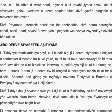
Jibo jin jî bikaribin di warê aborî, siyaset û bi tevahî jiyana civakî de bi
şêweyeke çalak, wekhev û azad beşdar bibe, divê gavên bingehîn û
mayende bên avêtin.
Divê Peymana Îstenbolê cerek din bê sazbarkirin, divê hemû astengên
çandî, aborî, îdarî, siyasî û hwd. yên li pêşberê wekheviya zayendî ya civakî
bên rakirin.
JIBO DERVE SIYASETEK AŞÎTIYANE
Li Tirkiyeyê desthilatdariya heyî, çi li hundir û çi jî li derve, siyaseteka êrişker
û berfirehker dimeşîne ku bi vê yekê, roj bi roj di taxa navneteweyî de bi tena
serê xwe dimîne û tê îzolekirin. Herwisa, bi polîtîkaya dijî Kurd ku dimeşîne,
hem li hundir û hem jî li derve ew bi tengasî û neçariyên mezin re rû bir û
dihêle. Sedemê herî girîng yê ragêşiya navbera Tirkiyeyê û Emerîka û
Ewrûpayê siyaseta wê ya li dijî Kurd e.
Divê Tirkiye dev ji siyaseta xwe ya li dijî Kurd û têkildarbûyîna karê navxweyî
yên welatên cîran berde. Herwisa, divê carek din bi Yekîtiya Ewrûpayê re
pêwendîyên xwe baştir bike.
Di siyaseta derve de nermahî û feraseta li gor berjewendiyên beramberê