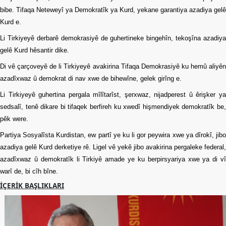
bibe. Tifaqa Neteweyî ya Demokratîk ya Kurd, yekane garantiya azadiya gelê
Kurd e.
Li Tirkiyeyê derbarê demokrasiyê de guhertineke bingehîn, tekoşîna azadiya
gelê Kurd hêsantir dike.
Di vê çarçoveyê de li Tirkiyeyê avakirina Tifaqa Demokrasiyê ku hemû aliyên
azadîxwaz û demokrat di nav xwe de bihewîne, gelek girîng e.
Li Tirkiyeyê guhertina pergala mîlîtarîst, şerxwaz, nijadperest û êrişker ya
sedsalî, tenê dikare bi tifaqek berfireh ku xwedî hişmendiyek demokratîk be,
pêk were.
Partiya Sosyalîsta Kurdistan, ew partî ye ku li gor peywira xwe ya dîrokî, jibo
azadiya gelê Kurd derketiye rê. Ligel vê yekê jibo avakirina pergaleke federal,
azadîxwaz û demokratîk li Tirkiyê amade ye ku berpirsyariya xwe ya di vî
warî de, bi cîh bîne.
İÇERIK BAŞLIKLARI