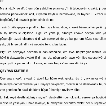
kir.
Etkinlikler
Me ji nêzîk ve dît û em bûn şahîd ku piraniya çîn û tebeqeyên civakê, ji ber
Ziyaretler
nebûna parvekirinek adil, kiryarên keyfî û nemirovane, bi taybet jî, xizanî û
birçîbûnîyê di rewşek gelek xirab de ne.
PSK
TV
Tesîr û pêla qeyrana piralî ku her diçe bilind dibe, civakê bêmecal kiriye û roj
bi roj nefes lê diçikîne. Ligel vê yeke jî, piraniya civakê hêviya xwe ya
YAYıNLAR
pêşerojên azad diparêze û di wê baweriyê de ye ku ger em hêza xwe bikin
Broşür
yek, dê bi serbilindî ji vê neqeba teng xilas bibin.
Piştî vê pêvajoya hevdîtin û danûstendinê, em xwe berpirsîyar dibînin ku
Bültenler
hêvî û daxwazên civakê jî di nav de, pêşniyarên xwe yên jibo çareseriyê bi
Raporlar
raya giştî re parve bikin. Lewre, ev yek berpirsîyariyek dîrokî ye.
Deklerasyonlar
QEYRAN KÛRTIR E
Qeyrana civakî, siyasî û aborî ku bûye wek giloka rês û çavkaniya wê ji
İLETIŞIM
felsefeya damezrandinê ya Tirkiyeya yekparêz, otoriter û ne demokratik tê, di
van çend salên dawî de kûrtir bûye û herdiçe tevlihev dibe.
Li Tirkiyeyê desthilatdariya siyasî, destkeftên demokratik, serweriya huqûqê
û distûra yaseyan ji holê rakiriye, bi awayeke bêkontrol welat ber bi rejimeke