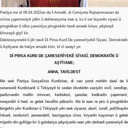
Merkez
Yönetim
Kurulu
Partiya me di 09.04.2022an da li Amedê, di Cemiyeta Rojnamevanan da
civina çapemeniyê çêkir û deklerasyona xwe a, ku li ser buyerên siyasi û
Kadın
pirsgirêkan û rêka çaresiriya pirsgirekên hanê amade kiriye, pêşkeşê
Kolları
bîrrurayê giştî kir.
Deklerasyonekê li jêr navê Di Pirsa Kurd De çareserîyekê Siyasi, Demokratik
Parti
Meclisi
û Aşitiyane de hatiye amade kirin, bi vî awayî ye:
Dİ PİRSA KURD DE ÇARESERÎYEKÊ SÎYASÎ, DEMOKRATÎK Û
İl
AŞTÎYANE;
Örgütleri
ANHA, TAVİLDEST
Gençlik
Kolları
Me wek Partiya Sosyalîsta Kurdistan, di van çend mehên dawî de li
seranserê Kurdistanê û Tirkiyeyê bi sedan rêvebirên saziyên sivîl, sendîqe,
GÜNDEM
parêzvanên mafên mirovan, karbidest, şaredar, kedkarên çapemenî,
rewşenbîr û hwd. re gelek hevdîtin pêkanîn. Me bi wan re pirs û pirsgirêkên
Basından
bingehîn yên Kurdistan û Tirkiyeyê yên wek siyaset, aborî, tundî, polîtîkayên
Basın
înkarê, tenduristî, perwerdehî, bazirganiya sînor, kiryarên kayuman û gelek
Açıklamaları
mijarên din guftûgo kir û guhdariya pêşniyarên wan yên derbarê çareseriyê de