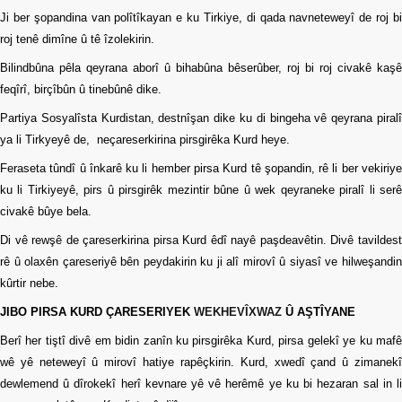
Ji ber şopandina van polîtîkayan e ku Tirkiye, di qada navneteweyî de roj bi
roj tenê dimîne û tê îzolekirin.
Bilindbûna pêla qeyrana aborî û bihabûna bêserûber, roj bi roj civakê kaşê
feqîrî, birçîbûn û tinebûnê dike.
Partiya Sosyalîsta Kurdistan, destnîşan dike ku di bingeha vê qeyrana piralî
ya li Tirkyeyê de,
neçareserkirina pirsgirêka Kurd heye.
Feraseta tûndî û înkarê ku li hember pirsa Kurd tê şopandin, rê li ber vekiriye
ku li Tirkiyeyê, pirs û pirsgirêk mezintir bûne û wek qeyraneke piralî li serê
civakê bûye bela.
Di vê rewşê de çareserkirina pirsa Kurd êdî nayê paşdeavêtin. Divê tavildest
rê û olaxên çareseriyê bên peydakirin ku ji alî mirovî û siyasî ve hilweşandin
kûrtir nebe.
JIBO PIRSA KURD ÇARESERIYEK
WEKHEVÎXWAZ
Û AŞTÎYANE
Berî her tiştî divê em bidin zanîn ku pirsgirêka Kurd, pirsa gelekî ye ku mafê
wê yê neteweyî û mirovî hatiye rapêçkirin. Kurd, xwedî çand û zimanekî
dewlemend û dîrokekî herî kevnare yê vê herêmê ye ku bi hezaran sal in li