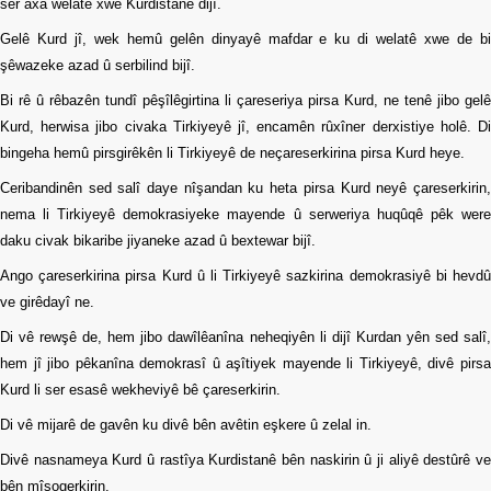
ser axa welatê xwe Kurdistanê dijî.
Gelê Kurd jî, wek hemû gelên dinyayê mafdar e ku di welatê xwe de bi
şêwazeke azad û serbilind bijî.
Bi rê û rêbazên tundî pêşîlêgirtina li çareseriya pirsa Kurd, ne tenê jibo gelê
Kurd, herwisa jibo civaka Tirkiyeyê jî, encamên rûxîner derxistiye holê. Di
bingeha hemû pirsgirêkên li Tirkiyeyê de neçareserkirina pirsa Kurd heye.
Ceribandinên sed salî daye nîşandan ku heta pirsa Kurd neyê çareserkirin,
nema li Tirkiyeyê demokrasiyeke mayende û serweriya huqûqê pêk were
daku civak bikaribe jiyaneke azad û bextewar bijî.
Ango çareserkirina pirsa Kurd û li Tirkiyeyê sazkirina demokrasiyê bi hevdû
ve girêdayî ne.
Di vê rewşê de, hem jibo dawîlêanîna neheqiyên li dijî Kurdan yên sed salî,
hem jî jibo pêkanîna demokrasî û aşîtiyek mayende li Tirkiyeyê, divê pirsa
Kurd li ser esasê wekheviyê bê çareserkirin.
Di vê mijarê de gavên ku divê bên avêtin eşkere û zelal in.
Divê nasnameya Kurd û rastîya Kurdistanê bên naskirin û ji aliyê destûrê ve
bên mîsogerkirin.