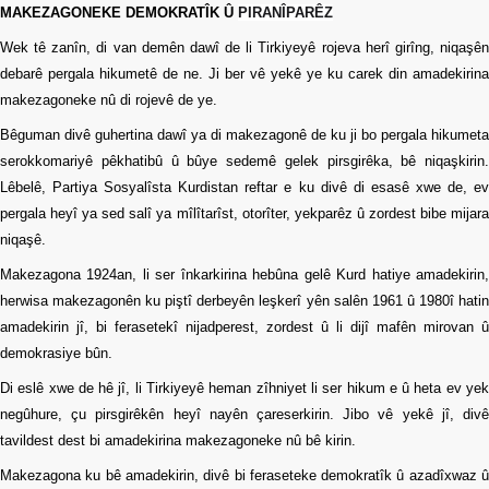
MAKEZAGONEKE DEMOKRATÎK Û
PIRANÎPARÊZ
Wek tê zanîn, di van demên dawî de li Tirkiyeyê rojeva herî girîng, niqaşên
debarê pergala hikumetê de ne. Ji ber vê yekê ye ku carek din amadekirina
makezagoneke nû di rojevê de ye.
Bêguman divê guhertina dawî ya di makezagonê de ku ji bo pergala hikumeta
serokkomariyê pêkhatibû û bûye sedemê gelek pirsgirêka, bê niqaşkirin.
Lêbelê, Partiya Sosyalîsta Kurdistan reftar e ku divê di esasê xwe de, ev
pergala heyî ya sed salî ya mîlîtarîst, otorîter, yekparêz û zordest bibe mijara
niqaşê.
Makezagona 1924an, li ser înkarkirina hebûna gelê Kurd hatiye amadekirin,
herwisa makezagonên ku piştî derbeyên leşkerî yên salên 1961 û 1980î hatin
amadekirin jî, bi ferasetekî nijadperest, zordest û li dijî mafên mirovan û
demokrasiye bûn.
Di eslê xwe de hê jî, li Tirkiyeyê heman zîhniyet li ser hikum e û heta ev yek
negûhure, çu pirsgirêkên heyî nayên çareserkirin. Jibo vê yekê jî, divê
tavildest dest bi amadekirina makezagoneke nû bê kirin.
Makezagona ku bê amadekirin, divê bi feraseteke demokratîk û azadîxwaz û