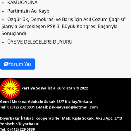
» KAMUOYUNA
» Partimizin Acı Kaybı
» Özgürlük, Demokrasi ve Barış İçin Acil Çözüm Çağrısı”
Şiarıyla Gerçekleşen PSK 3. Büyük Kongresi Başarıyla
Sonuçlandı
» ÜYE VE DELEGELERE DUYURU
Yorum Yaz
Partiya Sosyalîst a Kurdistan © 2022
Genel Merkez:
Adakale Sokak 18/7 Kızılay/Ankara
Tel:
0 (312) 232 3031 E-Mail:
psk-navend@hotmail.com
Diyarbakır İrtibat:
Kooperatifler Mah. Kışla Sokak. Aksu Apt. 3/13
Yenişehir/Diyarbakır
Tel:
0 (412) 229 0839