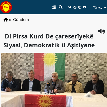
»
Gündem
PSK
Di Pirsa Kurd De çareserîyekê
Tarihçe
Siyasi, Demokratik û Aşitiyane
Parti
Programı
Parti
Tüzüğü
YÖNETIM
Başkan
Başkan
Yardımcıları