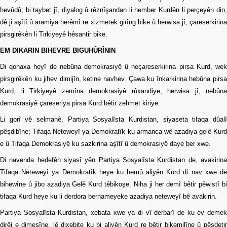
hevûdû; bi taybet jî, diyalog û rêznîşandan li hember Kurdên li perçeyên din,
dê ji aşîtî û aramiya herêmî re xizmetek girîng bike û herwisa jî, çareserkirina
pirsgirêkên li Tirkiyeyê hêsantir bike.
EM DIKARIN BIHEVRE BIGUHÛRÎNIN
Di qonaxa heyî de nebûna demokrasiyê û neçareserkirina pirsa Kurd, wek
pirsgirêkên ku jihev dimijîn, ketine navhev. Çawa ku înkarkirina hebûna pirsa
Kurd, li Tirkiyeyê zemîna demokrasiyê rûxandiye, herwisa jî, nebûna
demokrasiyê çareseriya pirsa Kurd bêtir zehmet kiriye.
Li gorî vê selmanê, Partiya Sosyalîsta Kurdistan, siyaseta tifaqa dûalî
pêşdibîne; Tifaqa Neteweyî ya Demokratîk ku armanca wê azadiya gelê Kurd
e û Tifaqa Demokrasiyê ku sazkirina aşîtî û demokrasiyê daye ber xwe.
Di navenda hedefên siyasî yên Partiya Sosyalîsta Kurdistan de, avakirina
Tifaqa Neteweyî ya Demokratîk heye ku hemû aliyên Kurd di nav xwe de
bihewîne û jibo azadiya Gelê Kurd têbikoşe. Niha ji her demî bêtir pêwistî bi
tifaqa Kurd heye ku li derdora bernameyeke azadiya neteweyî bê avakirin.
Partiya Sosyalîsta Kurdistan, xebata xwe ya di vî derbarî de ku ev demek
dirêj e dimeşîne, lê dixebite ku bi aliyên Kurd re bêtir bikemilîne û pêşdetir