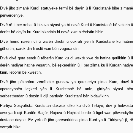
Divê jibo zimanê Kurdî statuyeke fermî bê dayîn û li Kurdistanê bibe zimanê
perwerdehiyê.
Divê rê li ber xebat û bizava siyasî ya bi navê Kurd û Kurdistanê bê vekirin û
derfet bê dayîn ku Kurd bikaribin bi navê xwe birêxistin bibin.
Divê hemû navên cî û warên dîrokî û coxrafî yên li Kurdistanê ku hatine
gûhertin, carek din li eslê wan bên vegerandin.
Divê ciyê gora serok û rêberên Kurd ku di wextê xwe de hatine qetilkirin û li
derên nediyar hatine veşartin, bê eşkerekirin û ji ber zilma ku li Kurdan hatiye
kirin, lêborîn bê xwestin.
Divê jibo pêkanîna zemîneke guncaw ya çareseriya pirsa Kurd, dawî li
operasyonên leşkerî yên li Kurdistanê bê anîn, girtiyên siyasî bên
serbestberdan û dozên li dijî partiyên Kurdistanî bên bidawîkirin.
Partiya Sosyalîsta Kurdistan daxwaz dike ku divê Tirkiye, dev ji helwesta
xwe ya li dijî Kurdên Başûr, Rojava û Rojhilat berde û ligel wan pêwendiyên
dostane dayne. Ev yek dê jibo çareserkirina pirsa Kurd ya li Tirkiyeyê jî, rê
xweştir bike.