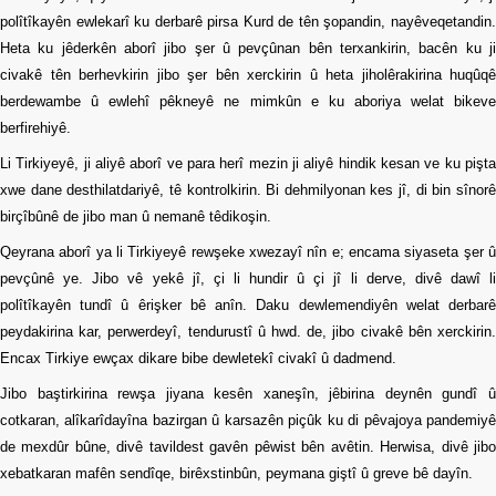
polîtîkayên ewlekarî ku derbarê pirsa Kurd de tên şopandin, nayêveqetandin.
Heta ku jêderkên aborî jibo şer û pevçûnan bên terxankirin, bacên ku ji
civakê tên berhevkirin jibo şer bên xerckirin û heta jiholêrakirina huqûqê
berdewambe û ewlehî pêkneyê ne mimkûn e ku aboriya welat bikeve
berfirehiyê.
Li Tirkiyeyê, ji aliyê aborî ve para herî mezin ji aliyê hindik kesan ve ku pişta
xwe dane desthilatdariyê, tê kontrolkirin. Bi dehmilyonan kes jî, di bin sînorê
birçîbûnê de jibo man û nemanê têdikoşin.
Qeyrana aborî ya li Tirkiyeyê rewşeke xwezayî nîn e; encama siyaseta şer û
pevçûnê ye. Jibo vê yekê jî, çi li hundir û çi jî li derve, divê dawî li
polîtîkayên tundî û êrişker bê anîn. Daku dewlemendiyên welat derbarê
peydakirina kar, perwerdeyî, tendurustî û hwd. de, jibo civakê bên xerckirin.
Encax Tirkiye ewçax dikare bibe dewletekî civakî û dadmend.
Jibo baştirkirina rewşa jiyana kesên xaneşîn, jêbirina deynên gundî û
cotkaran, alîkarîdayîna bazirgan û karsazên piçûk ku di pêvajoya pandemiyê
de mexdûr bûne, divê tavildest gavên pêwist bên avêtin. Herwisa, divê jibo
xebatkaran mafên sendîqe, birêxstinbûn, peymana giştî û greve bê dayîn.