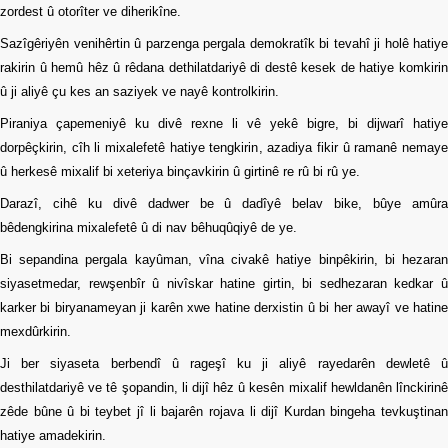
zordest û otorîter ve diherikîne.
Sazîgêriyên venihêrtin û parzenga pergala demokratîk bi tevahî ji holê hatiye
rakirin û hemû hêz û rêdana dethilatdariyê di destê kesek de hatiye komkirin
û ji aliyê çu kes an saziyek ve nayê kontrolkirin.
Piraniya çapemeniyê ku divê rexne li vê yekê bigre, bi dijwarî hatiye
dorpêçkirin, cîh li mixalefetê hatiye tengkirin, azadiya fikir û ramanê nemaye
û herkesê mixalif bi xeteriya binçavkirin û girtinê re rû bi rû ye.
Darazî, cihê ku divê dadwer be û dadîyê belav bike, bûye amûra
bêdengkirina mixalefetê û di nav bêhuqûqiyê de ye.
Bi sepandina pergala kayûman, vîna civakê hatiye binpêkirin, bi hezaran
siyasetmedar, rewşenbîr û nivîskar hatine girtin, bi sedhezaran kedkar û
karker bi biryanameyan ji karên xwe hatine derxistin û bi her awayî ve hatine
mexdûrkirin.
Ji ber siyaseta berbendî û rageşî ku ji aliyê rayedarên dewletê û
desthilatdariyê ve tê şopandin, li dijî hêz û kesên mixalif hewldanên lînckirinê
zêde bûne û bi teybet jî li bajarên rojava li dijî Kurdan bingeha tevkuştinan
hatiye amadekirin.