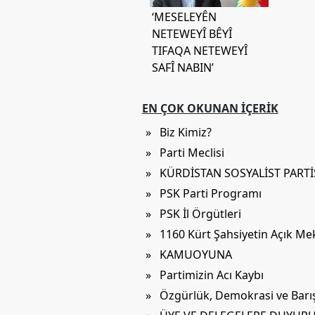
Etkinlikler
‘MESELEYÊN
NETEWEYÎ BÊYÎ
Ziyaretler
TIFAQA NETEWEYÎ
PSK
SAFÎ NABIN’
TV
YAYıNLAR
EN ÇOK OKUNAN İÇERIK
Broşür
» Biz Kimiz?
» Parti Meclisi
Bültenler
» KÜRDİSTAN SOSYALİST PART
Raporlar
» PSK Parti Programı
Deklerasyonlar
» PSK İl Örgütleri
» 1160 Kürt Şahsiyetin Açık M
İLETIŞIM
» KAMUOYUNA
» Partimizin Acı Kaybı
» Özgürlük, Demokrasi ve Barış 