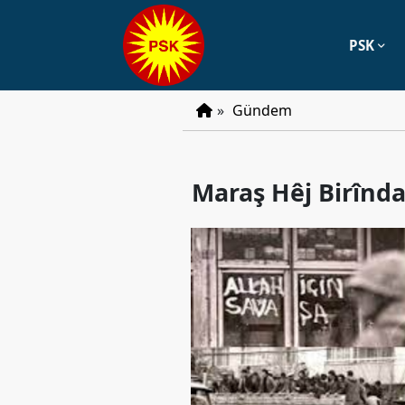
PSK
PSK
»
Gündem
Tarihçe
Parti
Maraş Hêj Birînda
Programı
Parti
Tüzüğü
YÖNETIM
Başkan
Başkan
Yardımcıları