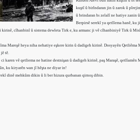
Kurdên Alevî bûn hatin kuştin û bi sed
kuştî û birîndaran jin û zarok û pîreji
û brindaran bı zelalî ne hatiye zanin 
Berpirsê serekî ya qetlîema hanê, ku j
ci kirinê, cîhanbinî û sistema dewleta Tirk e, ku armanc ji vê cîhanbiniyê Tirk û Mi
lîma Mareşê heya niha nehatiye eşkere kirin û dadigeh kirinê. Dosyayên Qetliêma 
jê tê.
 ci karen vê qetliema ne hatine destnişan û dadigeh kirinê, paş Maraşê, qetlîamê
ûn, ku kiryarên wan jî hêşta ne diyar in!
ekî dinê mehkûm dikin û li ber hizura qurbanan qirnoş dibin.