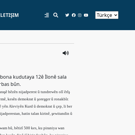
İLETIŞIM
 bona kudutaya 12ê İlonê sala
erbas bûn.
raşê hêzên nijadperest û tundrewên olî êrîş
emê, kesên demokrat û şoreşger û ronakbîr.
ê yên Aleviyên Kurd û demokrat û çep, li ber
ijadperestan, hatin talan kirinê, şewitandin û
wam bû, bêtirî 500 kes, ku piraniya wan