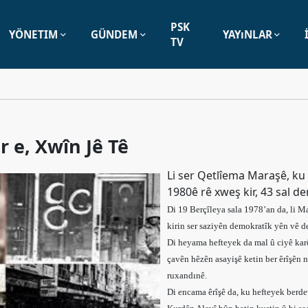
PSK
YÖNETIM
GÜNDEM
YAYıNLAR
TV
r e, Xwîn Jê Tê
Li ser Qetlîema Maraşê, ku
1980ê rê xweş kir, 43 sal d
Di 19 Berçîleya sala 1978’an da, li Ma
kirin ser saziyên demokratîk yên vê d
Di heyama hefteyek da mal û ciyê kar
çavên hêzên asayişê ketin ber êrîşên n
ruxandınê.
Di encama êrîşê da, ku hefteyek berde