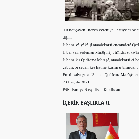
Merkez
Yönetim
Kurulu
Kadın
û li ber çavên “hêzên evlehiyê” hatiye ci be 
Kolları
dijin.
Parti
Ji bona vê yêkê jî amadekar û encamderê Qet
Meclisi
Ji ber van sedeman Marêş hêj birîndar e, xwîn 
Ji bona ku Qetliema Maraşê, amadekar û ci be
İl
çêbûn, bi sedan kes hatine kuştin û birîndar b
Örgütleri
Em di salvegera 43an da Qetlîema Marêşê, car
Gençlik
20 Berçîle 2021
Kolları
PSK- Partiya Sosyalîst a Kurdistan
GÜNDEM
İÇERIK BAŞLIKLARI
Basından
Basın
Açıklamaları