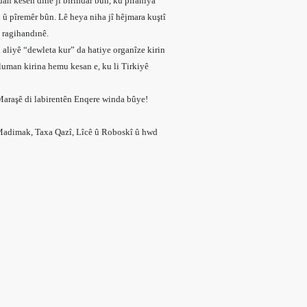
an kesên dinê jî birindar bûn, ku piraniya
n û pîremêr bûn. Lê heya niha jî hêjmara kuştî
û ragihandınê.
i aliyê “dewleta kur” da hatiye organîze kirin
sluman kirina hemu kesan e, ku li Tirkiyê
Maraşê di labirentên Enqere winda bûye!
n Madimak, Taxa Qazî, Lîcê û Roboskî û hwd