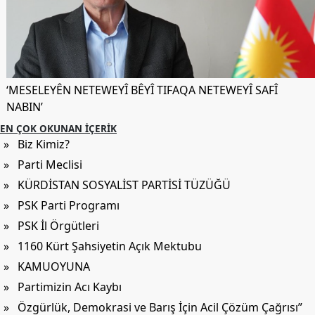
Etkinlikler
Ziyaretler
PSK
TV
‘MESELEYÊN NETEWEYÎ BÊYÎ TIFAQA NETEWEYÎ SAFÎ
YAYıNLAR
NABIN’
EN ÇOK OKUNAN İÇERIK
Broşür
» Biz Kimiz?
Bültenler
» Parti Meclisi
Raporlar
» KÜRDİSTAN SOSYALİST PARTİSİ TÜZÜĞÜ
» PSK Parti Programı
Deklerasyonlar
» PSK İl Örgütleri
İLETIŞIM
» 1160 Kürt Şahsiyetin Açık Mektubu
» KAMUOYUNA
» Partimizin Acı Kaybı
» Özgürlük, Demokrasi ve Barış İçin Acil Çözüm Çağrısı”