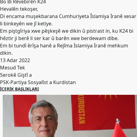
Merkez
Bo Bi Rêvebirên K24
Yönetim
Hevalên tekoşer,
Kurulu
Di encama muşekbarana Cumhuriyeta Îslamiya İranê xesar
li binkeyên we jî ketiye.
Kadın
Em piştgîriya xwe pêşkeşê we dikin û pistrast in, ku K24 bi
Kolları
hêztir ji berê li ser kar û barên xwe berdewam dibe.
Parti
Em bi tundî êrîşa hanê a Rejîma İslamiya İranê mehkum
Meclisi
dikin.
13 Adar 2022
İl
Mesud Tek
Örgütleri
Serokê Giştî a
Gençlik
PSK-Partiya Sosyalîst a Kurdistan
Kolları
İÇERIK BAŞLIKLARI
GÜNDEM
Basından
Basın
Açıklamaları