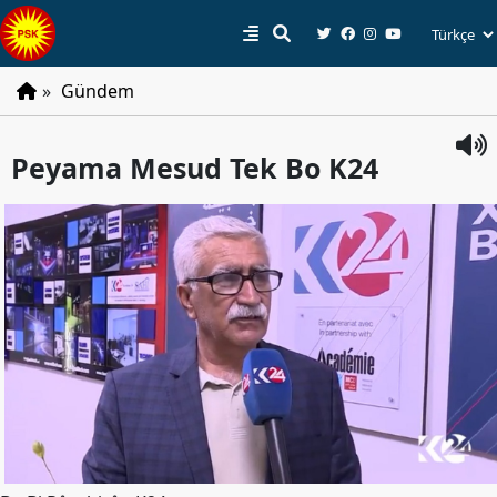
»
Gündem
PSK
Peyama Mesud Tek Bo K24
Tarihçe
Parti
Programı
Parti
Tüzüğü
YÖNETIM
Başkan
Başkan
Yardımcıları