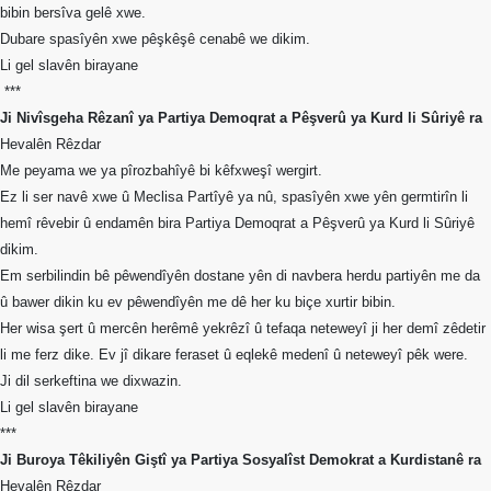
bibin bersîva gelê xwe.
Dubare spasîyên xwe pêşkêşê cenabê we dikim.
Li gel slavên birayane
***
Ji Nivîsgeha Rêzanî ya Partiya Demoqrat a Pêşverû ya Kurd li Sûriyê ra
Hevalên Rêzdar
Me peyama we ya pîrozbahîyê bi kêfxweşî wergirt.
Ez li ser navê xwe û Meclisa Partîyê ya nû, spasîyên xwe yên germtirîn li
hemî rêvebir û endamên bira Partiya Demoqrat a Pêşverû ya Kurd li Sûriyê
dikim.
Em serbilindin bê pêwendîyên dostane yên di navbera herdu partiyên me da
û bawer dikin ku ev pêwendîyên me dê her ku biçe xurtir bibin.
Her wisa şert û mercên herêmê yekrêzî û tefaqa neteweyî ji her demî zêdetir
li me ferz dike. Ev jî dikare feraset û eqlekê medenî û neteweyî pêk were.
Ji dil serkeftina we dixwazin.
Li gel slavên birayane
***
Ji Buroya Têkiliyên Giştî ya Partiya Sosyalîst Demokrat a Kurdistanê ra
Hevalên Rêzdar