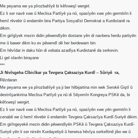
Me peyama we ya pîrozbahîyê bi kêfxweşî wergirt.
Ez li ser navê xwe û Meclisa Partîyê ya nû, spasîyên xwe yên germtirîn li
hemî rêvebir û endamên bira Partiya Sosyalîst Demokrat a Kurdistanê ra
dikim.
Em girîgîyek mezin didin pêwendîyên dostane yên di navbera herdu partiyên
me û bawer dikin ku ev pêwendî dê her berdewam bin.
Em hêvîdar in daku hûn di xebata azadîya Kurdistanê da serkevin.
Li gel slavên birayane
***
Ji Nivîsgeha Cîbicîkar ya Tevgera Çaksaziya Kurdî – Sûriyê
ra,
Rêzdaran
Me peyama we ya pîrozbahîyê ya ji ber hilbijartina min wek Serokê Giştî û
destnîşankirina Meclisa Partîyê ya nû di Sêyemîn Kongreya PSKê da, bi
kêfxweşî wergirt.
Ez li ser navê xwe û Meclisa Partîyê ya nû, spasîyên xwe yên germtrîn li
cenabê we û hemî rêvebir û endamên Tevgera Çaksazîya Kurdî-Suriyê dikim.
Em girîngeyekê mezin didin pêwendîyên PSKê û Tevgera Çaksaziya Kurdî-
Suriyê yên li ser nirxên Kurdayetiyê û herwisa hêvîya serkeftinê jibo we û