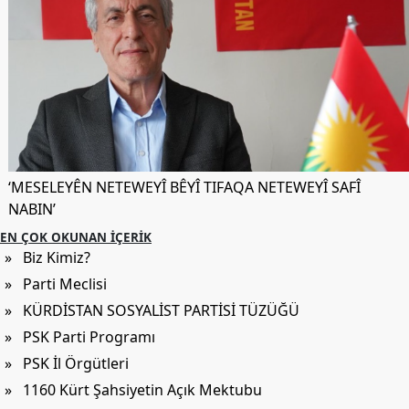
‘MESELEYÊN NETEWEYÎ BÊYÎ TIFAQA NETEWEYÎ SAFÎ
NABIN’
EN ÇOK OKUNAN İÇERIK
» Biz Kimiz?
» Parti Meclisi
» KÜRDİSTAN SOSYALİST PARTİSİ TÜZÜĞÜ
» PSK Parti Programı
» PSK İl Örgütleri
» 1160 Kürt Şahsiyetin Açık Mektubu