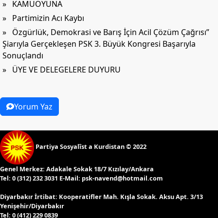
» KAMUOYUNA
» Partimizin Acı Kaybı
» Özgürlük, Demokrasi ve Barış İçin Acil Çözüm Çağrısı”
Şiarıyla Gerçekleşen PSK 3. Büyük Kongresi Başarıyla
Sonuçlandı
» ÜYE VE DELEGELERE DUYURU
Yorum Yaz
Partiya Sosyalîst a Kurdistan © 2022
Genel Merkez:
Adakale Sokak 18/7 Kızılay/Ankara
Tel:
0 (312) 232 3031 E-Mail:
psk-navend@hotmail.com
Diyarbakır İrtibat:
Kooperatifler Mah. Kışla Sokak. Aksu Apt. 3/13
Yenişehir/Diyarbakır
Tel:
0 (412) 229 0839