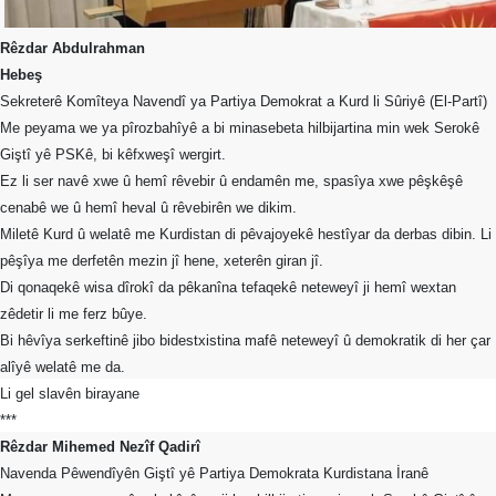
Merkez
Yönetim
Kurulu
Rêzdar Abdulrahman
Hebeş
Kadın
Sekreterê Komîteya Navendî ya Partiya Demokrat a Kurd li Sûriyê (El-Partî)
Kolları
Me peyama we ya pîrozbahîyê a bi minasebeta hilbijartina min wek Serokê
Giştî yê PSKê, bi kêfxweşî wergirt.
Parti
Meclisi
Ez li ser navê xwe û hemî rêvebir û endamên me, spasîya xwe pêşkêşê
cenabê we û hemî heval û rêvebirên we dikim.
İl
Miletê Kurd û welatê me Kurdistan di pêvajoyekê hestîyar da derbas dibin. Li
Örgütleri
pêşîya me derfetên mezin jî hene, xeterên giran jî.
Di qonaqekê wisa dîrokî da pêkanîna tefaqekê neteweyî ji hemî wextan
Gençlik
Kolları
zêdetir li me ferz bûye.
Bi hêvîya serkeftinê jibo bidestxistina mafê neteweyî û demokratik di her çar
GÜNDEM
alîyê welatê me da.
Li gel slavên birayane
Basından
***
Basın
Rêzdar Mihemed Nezîf Qadirî
Açıklamaları
Navenda Pêwendîyên Giştî yê Partiya Demokrata Kurdistana İranê