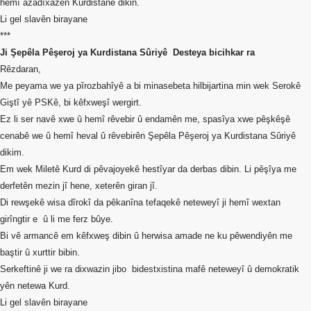
hemî azadîxazên Kurdistanê dikin.
Li gel slavên birayane
***
Ji Şepêla Pêşeroj ya Kurdistana Sûriyê
Desteya bicihkar ra
Rêzdaran,
Me peyama we ya pîrozbahîyê a bi minasebeta hilbijartina min wek Serokê
Giştî yê PSKê, bi kêfxweşî wergirt.
Ez li ser navê xwe û hemî rêvebir û endamên me, spasîya xwe pêşkêşê
cenabê we û hemî heval û rêvebirên Şepêla Pêşeroj ya Kurdistana Sûriyê
dikim.
Em wek Miletê Kurd di pêvajoyekê hestîyar da derbas dibin. Li pêşîya me
derfetên mezin jî hene, xeterên giran jî.
Di rewşekê wisa dîrokî da pêkanîna tefaqekê neteweyî ji hemî wextan
girîngtir e
û li me ferz bûye.
Bi vê armancê em kêfxweş dibin û herwisa amade ne ku pêwendiyên me
baştir û xurttir bibin.
Serkeftinê ji we ra dixwazin jibo
bidestxistina mafê neteweyî û demokratik
yên netewa Kurd.
Li gel slavên birayane