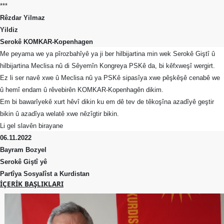
***
Rêzdar Yilmaz
Yildiz
Serokê KOMKAR-Kopenhagen
Me peyama we ya pîrozbahîyê ya ji ber hilbijartina min wek Serokê Giştî û
hilbijartina Meclisa nû di Sêyemîn Kongreya PSKê da, bi kêfxweşî wergirt.
Ez li ser navê xwe û Meclisa nû ya PSKê sipasîya xwe pêşkêşê cenabê we
û hemî endam û rêvebirên KOMKAR-Kopenhagên dikim.
Em bi bawarîyekê xurt hêvî dikin ku em dê tev de têkoşîna azadîyê geştir
bikin û azadîya welatê xwe nêzîgtir bikin.
Li gel slavên birayane
06.11.2022
Bayram Bozyel
Serokê Giştî yê
Partîya Sosyalîst a Kurdistan
İÇERIK BAŞLIKLARI