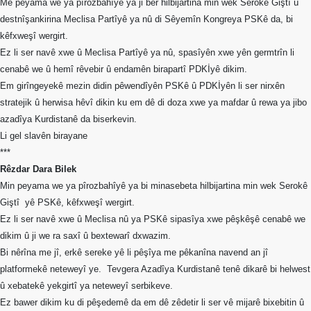
Me peyama we ya pîrozbahîyê ya ji ber hilbijartina min wek Serokê Giştî û
Etkinlikler
destnîşankirina Meclisa Partîyê ya nû di Sêyemîn Kongreya PSKê da, bi
Ziyaretler
kêfxweşî wergirt.
Ez li ser navê xwe û Meclisa Partîyê ya nû, spasîyên xwe yên germtrîn li
PSK
cenabê we û hemî rêvebir û endamên birapartî PDKİyê dikim.
TV
Em girîngeyekê mezin didin pêwendîyên PSKê û PDKİyên li ser nirxên
YAYıNLAR
stratejik û herwisa hêvî dikin ku em dê di doza xwe ya mafdar û rewa ya jibo
azadîya Kurdistanê da biserkevin.
Broşür
Li gel slavên birayane
***
Bültenler
Rêzdar Dara Bilek
Raporlar
Min peyama we ya pîrozbahîyê ya bi minasebeta hilbijartina min wek Serokê
Giştî
yê PSKê, kêfxweşî wergirt.
Deklerasyonlar
Ez li ser navê xwe û Meclisa nû ya PSKê sipasîya xwe pêşkêşê cenabê we
İLETIŞIM
dikim û ji we ra saxî û bextewarî dxwazim.
Bi nêrîna me jî, erkê sereke yê li pêşîya me pêkanîna navend an jî
platformekê neteweyî ye.
Tevgera Azadîya Kurdistanê tenê dikarê bi helwest
û xebatekê yekgirtî ya neteweyî serbikeve.
Ez bawer dikim ku di pêşedemê da em dê zêdetir li ser vê mijarê bixebitin û