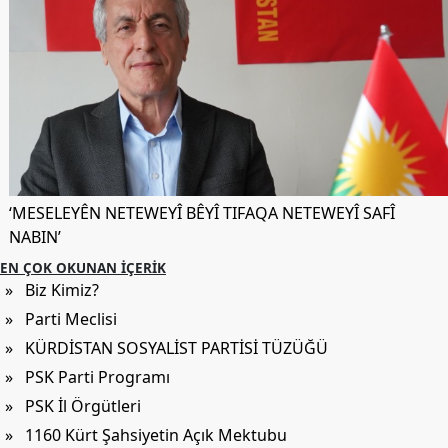
Etkinlikler
Ziyaretler
PSK
TV
YAYıNLAR
Broşür
‘MESELEYÊN NETEWEYÎ BÊYÎ TIFAQA NETEWEYÎ SAFÎ
Bültenler
NABIN’
Raporlar
EN ÇOK OKUNAN İÇERIK
» Biz Kimiz?
Deklerasyonlar
» Parti Meclisi
İLETIŞIM
» KÜRDİSTAN SOSYALİST PARTİSİ TÜZÜĞÜ
» PSK Parti Programı
» PSK İl Örgütleri
» 1160 Kürt Şahsiyetin Açık Mektubu