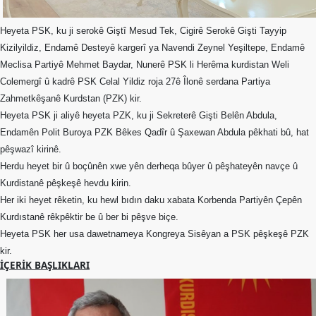
Merkez
Yönetim
Kurulu
Heyeta PSK, ku ji serokê Giştî Mesud Tek, Cigirê Serokê Gişti Tayyip
Kizilyildiz, Endamê Desteyê kargerî ya Navendi Zeynel Yeşiltepe, Endamê
Kadın
Meclisa Partiyê Mehmet Baydar, Nunerê PSK li Herêma kurdistan Weli
Kolları
Colemergî û kadrê PSK Celal Yildiz roja 27ê Îlonê serdana Partiya
Zahmetkêşanê Kurdstan (PZK) kir.
Parti
Meclisi
Heyeta PSK ji aliyê heyeta PZK, ku ji Sekreterê Gişti Belên Abdula,
Endamên Polit Buroya PZK Bêkes Qadîr û Şaxewan Abdula pêkhati bû, hat
İl
pêşwazî kirinê.
Örgütleri
Herdu heyet bir û boçûnên xwe yên derheqa bûyer û pêşhateyên navçe û
Kurdistanê pêşkeşê hevdu kirin.
Gençlik
Kolları
Her iki heyet rêketin, ku hewl bıdın daku xabata Korbenda Partiyên Çepên
Kurdıstanê rêkpêktir be û ber bi pêşve biçe.
GÜNDEM
Heyeta PSK her usa dawetnameya Kongreya Sisêyan a PSK pêşkeşê PZK
kir.
Basından
İÇERIK BAŞLIKLARI
Basın
Açıklamaları