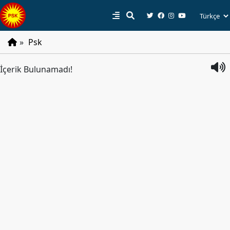
»
Psk
PSK
İçerik Bulunamadı!
Tarihçe
Parti
Programı
Parti
Tüzüğü
YÖNETIM
Başkan
Başkan
Yardımcıları