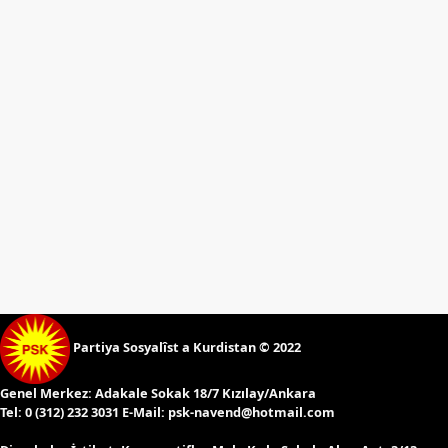
Etkinlikler
Ziyaretler
PSK
TV
YAYıNLAR
Broşür
Bültenler
Raporlar
Deklerasyonlar
İLETIŞIM
Partiya Sosyalîst a Kurdistan © 2022
Genel Merkez:
Adakale Sokak 18/7 Kızılay/Ankara
Tel:
0 (312) 232 3031 E-Mail:
psk-navend@hotmail.com