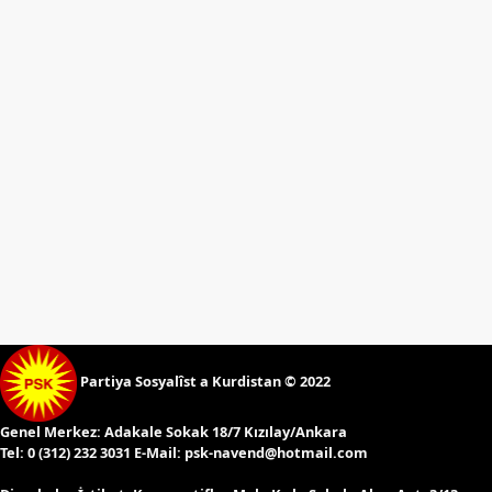
Etkinlikler
Ziyaretler
PSK
TV
YAYıNLAR
Broşür
Bültenler
Raporlar
Deklerasyonlar
İLETIŞIM
Partiya Sosyalîst a Kurdistan © 2022
Genel Merkez:
Adakale Sokak 18/7 Kızılay/Ankara
Tel:
0 (312) 232 3031 E-Mail:
psk-navend@hotmail.com