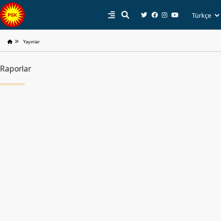
»
Yayınlar
PSK
Raporlar
Tarihçe
Parti
Programı
Parti
Tüzüğü
YÖNETIM
Başkan
Başkan
Yardımcıları