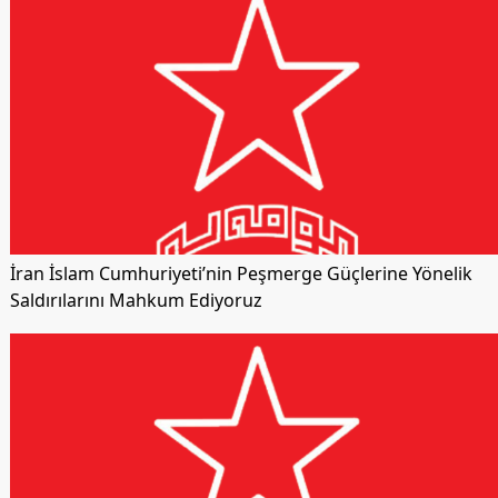
İran İslam Cumhuriyeti’nin Peşmerge Güçlerine Yönelik
Saldırılarını Mahkum Ediyoruz