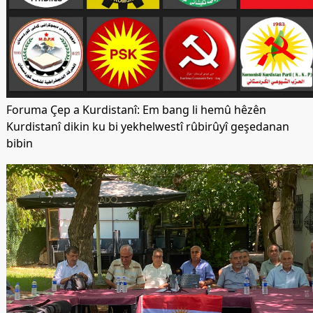
Foruma Çep a Kurdistanî: Em bang li hemû hêzên
Kurdistanî dikin ku bi yekhelwestî rûbirûyî geşedanan
bibin