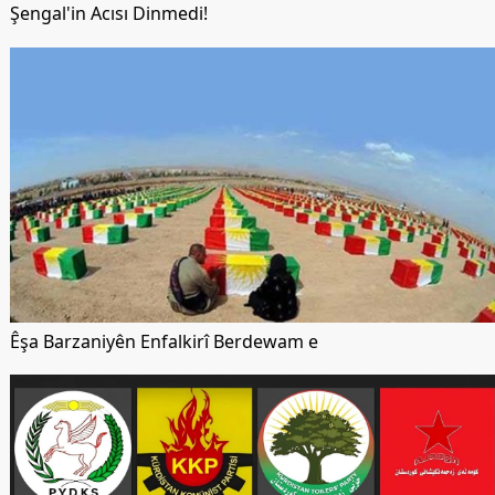
Şengal'in Acısı Dinmedi!
Êşa Barzaniyên Enfalkirî Berdewam e