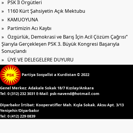
» PSK İl Örgütleri
» 1160 Kürt Şahsiyetin Açık Mektubu
» KAMUOYUNA
» Partimizin Acı Kaybı
» Özgürlük, Demokrasi ve Barış İçin Acil Çözüm Çağrısı”
Şiarıyla Gerçekleşen PSK 3. Büyük Kongresi Başarıyla
Sonuçlandı
» ÜYE VE DELEGELERE DUYURU
Partiya Sosyalîst a Kurdistan © 2022
Genel Merkez:
Adakale Sokak 18/7 Kızılay/Ankara
Tel:
0 (312) 232 3031 E-Mail:
psk-navend@hotmail.com
Diyarbakır İrtibat:
Kooperatifler Mah. Kışla Sokak. Aksu Apt. 3/13
Yenişehir/Diyarbakır
Tel:
0 (412) 229 0839