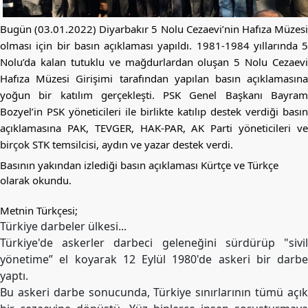
Merkez
Yönetim
Bugün (03.01.2022) Diyarbakır 5 Nolu Cezaevi’nin Hafıza Müzesi 
Kurulu
olması için bir basın açıklaması yapıldı. 1981-1984 yıllarında 5 
Kadın
Nolu’da kalan tutuklu ve mağdurlardan oluşan 5 Nolu Cezaevi 
Kolları
Hafıza Müzesi Girişimi tarafından yapılan basın açıklamasına 
yoğun bir katılım gerçekleşti. PSK Genel Başkanı Bayram 
Parti
Bozyel’in PSK yöneticileri ile birlikte katılıp destek verdiği basın 
Meclisi
açıklamasına PAK, TEVGER, HAK-PAR, AK 
Parti yöneticileri ve
İl
birçok STK temsilcisi, aydın ve yazar destek verdi.
Örgütleri
Basının yakından izlediği basın açıklaması Kürtçe ve Türkçe 
olarak okundu. 
Gençlik
Kolları
Metnin Türkçesi;
GÜNDEM
Türkiye darbeler ülkesi...
Türkiye'de askerler darbeci geleneğini sürdürüp "sivil
Basından
yönetime” el koyarak 12 Eylül 1980'de askeri bir darbe
Basın
yaptı.
Açıklamaları
Bu askeri darbe sonucunda, Türkiye sınırlarının tümü açık