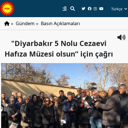
»
Gündem
»
Basın Açıklamaları
PSK
"Diyarbakır 5 Nolu Cezaevi
Tarihçe
Hafıza Müzesi olsun” için çağrı
Parti
Programı
Parti
Tüzüğü
YÖNETIM
Başkan
Başkan
Yardımcıları