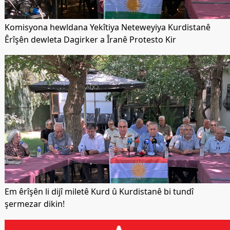
Komisyona hewldana Yekîtiya Neteweyiya Kurdistanê
Êrîşên dewleta Dagirker a Îranê Protesto Kir
Em êrîşên li dijî miletê Kurd û Kurdistanê bi tundî
şermezar dikin!