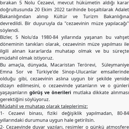
bırakan 5 Nolu Cezaevi, mevcut hükümetin aldığı karar
doğrultusunda 20 Ekim 2022 tarihinde boşaltılarak Adalet
Bakanlığından alınıp Kültür ve Turizm Bakanlığına
devredildi. Bir duyuruyla da "cezaevinin müze yapılacağı"
söylendi.
Bizler, 5 Nolu'da 1980-84 yıllarında yaşanan bu vahşet
döneminin tanıkları olarak, cezaevinin müze yapılması ile
ilgili alınan kararlarda muhatap olmak ve bu süreçte
müdahil olmak istiyoruz.
Bu amaçla, dünyada, Macaristan Terörevi,
Süleymaniye
Emna Sor ve Türkiye'de Sinop-Ulucanlar emsallerinde
olduğu gibi, cezaevinin aslına uygun bir şekilde yenide
dizayn edilmesini, o cezaevinde yatanların ve o günleri
yaşayanların
görüş ve önerileri
mutlaka dikkate alınmas
gerektiğini söylüyoruz.
Müdahil ve muhatap olarak taleplerimiz:
1- Cezaevi binası, fiziki değişiklik yapılmadan, 80-84
yıllarındaki durumuna uygun hale getirilsin.
2- Cezaevinde duvar yazıları, resimler o günkü atmosfere