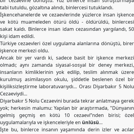
bir cezaevine dönüştü. Yüz binlerce insan soruşturmaya
Etkinlikler
tabi tutuldu, gözaltına alındı, binlercesi tutuklandı.
İşkencehanelerde ve cezaevlerinde yüzlerce insan işkence
Ziyaretler
ve kötü muameleden ötürü öldü - öldürüldü, binlercesi
PSK
sakat kaldı. Binlerce insan idam cezasından yargılandı, 50
TV
kişi idam edildi.
Türkiye cezaevleri özel uygulama alanlarına dönüştü, birer
YAYıNLAR
işkence merkezi oldu.
Broşür
Ancak bir yer vardı ki, sadece basit bir işkence merkezi
olmadı; aynı zamanda siyasal-sosyal bir deney merkezi,
Bültenler
insanların kimliklerinin yok edilip, teslim alınmak üzere
Raporlar
kurulmuş asimilasyon okulu, şiddetle beslenen özel bir
kişiliksizleştirme laboratuvarıydı... Orası Diyarbakır 5 Nolu
Deklerasyonlar
Cezaeviydi...
Diyarbakır 5 Nolu Cezaevini burada tekrar anlatmaya gerek
İLETIŞIM
yok; herkesin malumu: Yapılan bir araştırmada, "Dünyanın
gelmiş geçmiş en kötü 10 cezaevi”nden birisi; özel
uygulamalarıyla ve işkenceleriyle en
ünlüsü
...
İşte bu, binlerce insanın yaşamında derin izler ve acılar