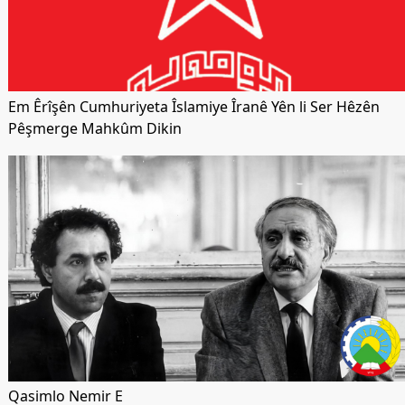
Em Êrîşên Cumhuriyeta Îslamiye Îranê Yên li Ser Hêzên
Pêşmerge Mahkûm Dikin
Qasimlo Nemir E