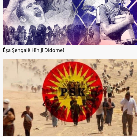
Êşa Şengalê Hîn Jî Didome!