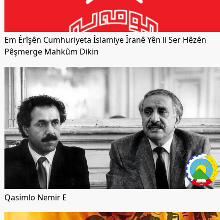
Em Êrîşên Cumhuriyeta Îslamiye Îranê Yên li Ser Hêzên
Pêşmerge Mahkûm Dikin
Qasimlo Nemir E