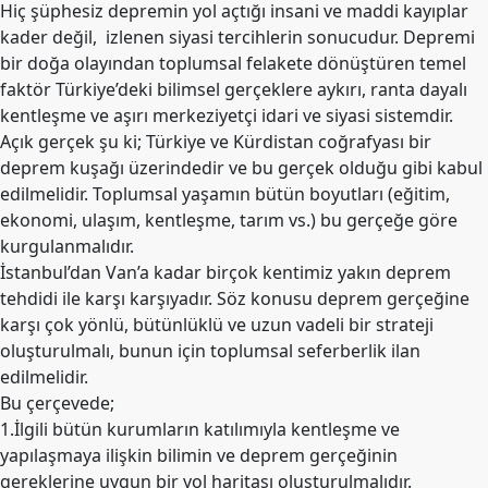
Hiç şüphesiz depremin yol açtığı insani ve maddi kayıplar
kader değil, izlenen siyasi tercihlerin sonucudur. Depremi
bir doğa olayından toplumsal felakete dönüştüren temel
faktör Türkiye’deki bilimsel gerçeklere aykırı, ranta dayalı
kentleşme ve aşırı merkeziyetçi idari ve siyasi sistemdir.
Açık gerçek şu ki; Türkiye ve Kürdistan coğrafyası bir
deprem kuşağı üzerindedir ve bu gerçek olduğu gibi kabul
edilmelidir. Toplumsal yaşamın bütün boyutları (eğitim,
ekonomi, ulaşım, kentleşme, tarım vs.) bu gerçeğe göre
kurgulanmalıdır.
İstanbul’dan Van’a kadar birçok kentimiz yakın deprem
tehdidi ile karşı karşıyadır. Söz konusu deprem gerçeğine
karşı çok yönlü, bütünlüklü ve uzun vadeli bir strateji
oluşturulmalı, bunun için toplumsal seferberlik ilan
edilmelidir.
Bu çerçevede;
1.İlgili bütün kurumların katılımıyla kentleşme ve
yapılaşmaya ilişkin bilimin ve deprem gerçeğinin
gereklerine uygun bir yol haritası oluşturulmalıdır.