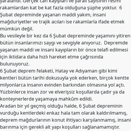
yaralandı. Gerçek can kayıpları ve yaralı sayısının resmi
Etkinlikler
rakamlardan kat be kat fazla olduğuna şüphe yoktur. 6
Şubat depreminde yaşanan maddi yakım, insani
Ziyaretler
mağduriyetler ve trajik acıları ise rakamlarla ifade etmek
PSK
mümkün değil.
TV
Bu vesileyle bir kez da 6 Şubat depreminde yaşamını yitiren
bütün insanlarımızı saygı ve sevgiyle anıyoruz. Depremde
YAYıNLAR
yaşanan maddi ve insani kayıpların bir önce telafi edilmesi
Broşür
için iktidara daha hızlı hareket etme çağrısında
bulunuyoruz.
Bültenler
6 Şubat deprem felaketi, Hatay ve Adıyaman gibi kimi
Raporlar
kentleri bütün tarihi dokusuyla yok ederken, birçok kentte
milyonlarca insanın evinden barkından olmasına yol açtı.
Deklerasyonlar
Yüzbinlerce insan zor ve elverişsiz koşullarda çadır ya da
konteynerlerde yaşamaya mahkûm edildi.
İLETIŞIM
Aradan bir yıl geçmiş olduğu halde, 6 Şubat depreminin
vurduğu kentlerdeki enkaz hala tam olarak kaldırılmamış,
deprem mağdurlarının konut ihtiyacı karşılanmamış, insani
barınma için gerekli alt yapı koşulları sağlanamamıştır.