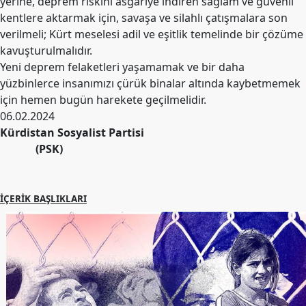
yerine, deprem riskini asgariye indiren sağlam ve güvenli
kentlere aktarmak için, savaşa ve silahlı çatışmalara son
verilmeli; Kürt meselesi adil ve eşitlik temelinde bir çözüme
kavuşturulmalıdır.
Yeni deprem felaketleri yaşamamak ve bir daha
yüzbinlerce insanımızı çürük binalar altında kaybetmemek
için hemen bugün harekete geçilmelidir.
06.02.2024
Kürdistan Sosyalist Partisi
(PSK)
İÇERIK BAŞLIKLARI