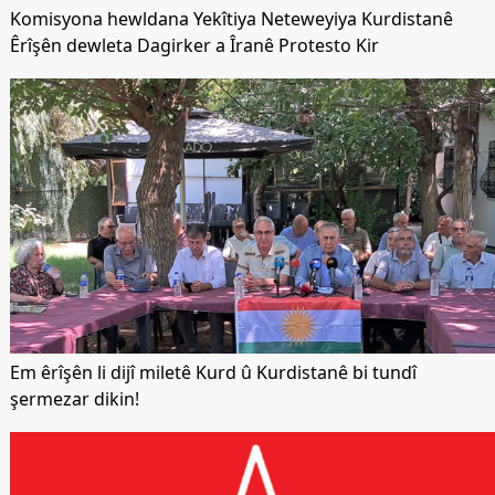
Komisyona hewldana Yekîtiya Neteweyiya Kurdistanê
Êrîşên dewleta Dagirker a Îranê Protesto Kir
Em êrîşên li dijî miletê Kurd û Kurdistanê bi tundî
şermezar dikin!