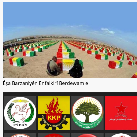
Êşa Barzaniyên Enfalkirî Berdewam e