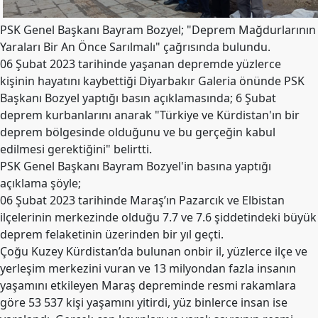
Merkez
Yönetim
PSK Genel Başkanı Bayram Bozyel; "Deprem Mağdurlarının
Kurulu
Yaraları Bir An Önce Sarılmalı" çağrısında bulundu.
Kadın
06 Şubat 2023 tarihinde yaşanan depremde yüzlerce
Kolları
kişinin hayatını kaybettiği Diyarbakır Galeria önünde PSK
Başkanı Bozyel yaptığı basın açıklamasında; 6 Şubat
Parti
deprem kurbanlarını anarak "Türkiye ve Kürdistan'ın bir
Meclisi
deprem bölgesinde olduğunu ve bu gerçeğin kabul
İl
edilmesi gerektiğini" belirtti.
Örgütleri
PSK Genel Başkanı Bayram Bozyel'in basına yaptığı
açıklama şöyle;
Gençlik
06 Şubat 2023 tarihinde Maraş’ın Pazarcık ve Elbistan
Kolları
ilçelerinin merkezinde olduğu 7.7 ve 7.6 şiddetindeki büyük
GÜNDEM
deprem felaketinin üzerinden bir yıl geçti.
Çoğu Kuzey Kürdistan’da bulunan onbir il, yüzlerce ilçe ve
Basından
yerleşim merkezini vuran ve 13 milyondan fazla insanın
Basın
yaşamını etkileyen Maraş depreminde resmi rakamlara
Açıklamaları
göre 53 537 kişi yaşamını yitirdi, yüz binlerce insan ise