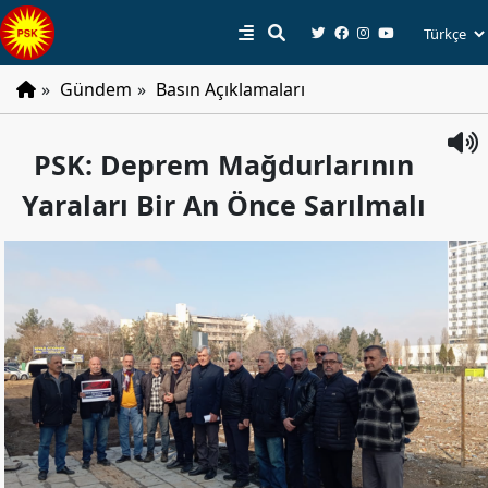
»
Gündem
»
Basın Açıklamaları
PSK
PSK: Deprem Mağdurlarının
Tarihçe
Yaraları Bir An Önce Sarılmalı
Parti
Programı
Parti
Tüzüğü
YÖNETIM
Başkan
Başkan
Yardımcıları