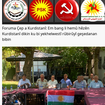
Foruma Çep a Kurdistanî: Em bang li hemû hêzên
Kurdistanî dikin ku bi yekhelwestî rûbirûyî geşedanan
bibin