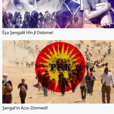
Êşa Şengalê Hîn Jî Didome!
Şengal'in Acısı Dinmedi!