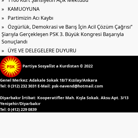
» 1160 Kürt Şahsiyetin Açık Mektubu
» KAMUOYUNA
» Partimizin Acı Kaybı
» Özgürlük, Demokrasi ve Barış İçin Acil Çözüm Çağrısı”
Şiarıyla Gerçekleşen PSK 3. Büyük Kongresi Başarıyla
Sonuçlandı
» ÜYE VE DELEGELERE DUYURU
Partiya Sosyalîst a Kurdistan © 2022
Genel Merkez:
Adakale Sokak 18/7 Kızılay/Ankara
Tel:
0 (312) 232 3031 E-Mail:
psk-navend@hotmail.com
Diyarbakır İrtibat:
Kooperatifler Mah. Kışla Sokak. Aksu Apt. 3/13
Yenişehir/Diyarbakır
Tel:
0 (412) 229 0839