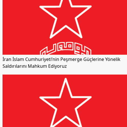
İran İslam Cumhuriyeti’nin Peşmerge Güçlerine Yönelik
Saldırılarını Mahkum Ediyoruz