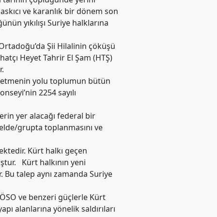
 baskıcı ve karanlık bir dönem son
ünün yıkılışı Suriye halklarına
rtadoğu’da Şii Hilalinin çöküşü
ihatçı Heyet Tahrir El Şam (HTŞ)
.
nşa etmenin yolu toplumun bütün
onseyi’nin 2254 sayılı
erin yer alacağı federal bir
 elde/grupta toplanmasını ve
ktedir. Kürt halkı geçen
ştur. Kürt halkının yeni
r. Bu talep aynı zamanda Suriye
ı ÖSO ve benzeri güçlerle Kürt
pı alanlarına yönelik saldırıları