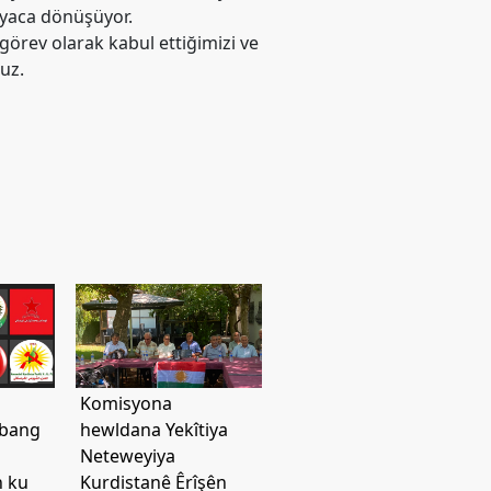
tiyaca dönüşüyor.
görev olarak kabul ettiğimizi ve
uz.
Komisyona
 bang
hewldana Yekîtiya
Neteweyiya
n ku
Kurdistanê Êrîşên