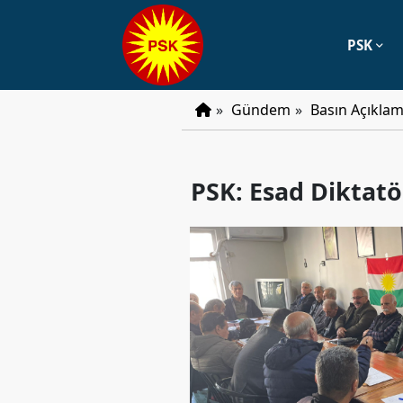
PSK
PSK
»
Gündem
»
Basın Açıklam
Tarihçe
Parti
PSK: Esad Diktatö
Programı
Parti
Tüzüğü
YÖNETIM
Başkan
Başkan
Yardımcıları