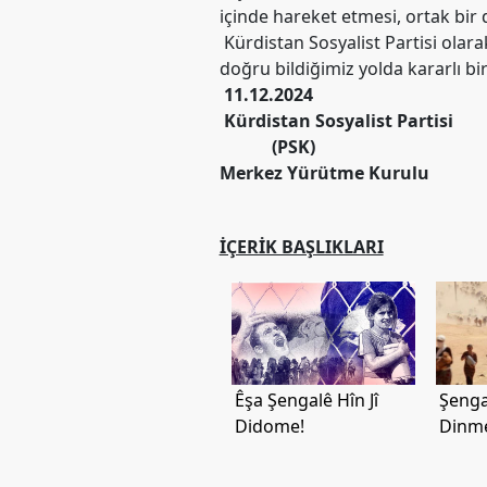
içinde hareket etmesi, ortak bir d
Kürdistan Sosyalist Partisi olar
doğru bildiğimiz yolda kararlı bi
11.12.2024
Kürdistan Sosyalist Partisi
(PSK)
Merkez Yürütme Kurulu
İÇERIK BAŞLIKLARI
Êşa Şengalê Hîn Jî
Şengal
Didome!
Dinme