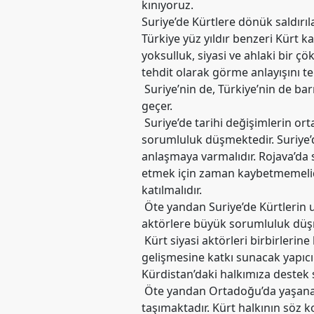
kınıyoruz.
Etkinlikler
Suriye’de Kürtlere dönük saldırı
Ziyaretler
Türkiye yüz yıldır benzeri Kürt k
yoksulluk, siyasi ve ahlaki bir çö
PSK
tehdit olarak görme anlayışını te
TV
Suriye’nin de, Türkiye’nin de ba
YAYıNLAR
geçer.
Suriye’de tarihi değişimlerin or
Broşür
sorumluluk düşmektedir. Suriye’
anlaşmaya varmalıdır. Rojava’da s
Bültenler
etmek için zaman kaybetmemelidir
Raporlar
katılmalıdır.
Öte yandan Suriye’de Kürtlerin 
Deklerasyonlar
aktörlere büyük sorumluluk düş
İLETIŞIM
Kürt siyasi aktörleri birbirlerine
gelişmesine katkı sunacak yapıcı 
Kürdistan’daki halkımıza destek s
Öte yandan Ortadoğu’da yaşanan
taşımaktadır. Kürt halkının söz 