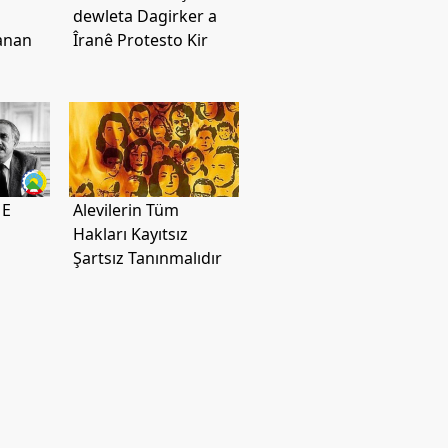
dewleta Dagirker a
anan
Îranê Protesto Kir
 E
Alevilerin Tüm
Hakları Kayıtsız
Şartsız Tanınmalıdır