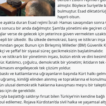
almıştır. Böylece Suriye’de
bulmuştur. Esad diktatörlüğ
hayırlı olsun.
 ayakta duran Esad rejimi İsrail- Hamas savaşından sonra O
ası sonucu bir anda dağılmıştır. Şam’da yönetimi ele geçiren c
lar verse de gelecek için yeterince güven vermekten uzaktır
hepli bir ülkedir. Bu ülkede demokrasi, barış ve istikrarı i
ımından geçer. Bunun için Birleşmiş Milletler (BM) Güvenlik K
çi ve şeffaf bir siyasal süreç gecikmeksizin başlatılmalıdır.
 ve istikrarlı bir yönetimin inşası, bütün etnik ve dini kesiml
 Katılımcı, çoğulcu, demokratik bir yönetim; iktidarın tek
çıkmasını engelleyecek tek çözüm yoldur.
askı ve katliamlarına uğrayanların başında Kürt halkı gelme
ğramış, kimliği elinden alınmış ve topraklarına el konulmu
ün ulusal demokratik haklarına kavuşması meşru bir talepti
sı için de gereklidir.
la başlattığı saldırıyı fırsat bilen Türkiye’nin kendine bağl
ul edilemez. Rojava Kürdistan’da sivil halka ve yaşamsal altya