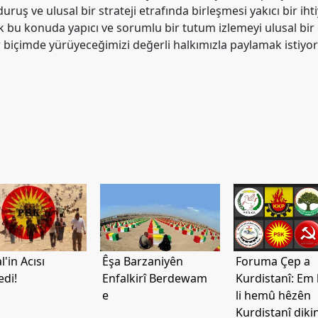
uruş ve ulusal bir strateji etrafında birleşmesi yakıcı bir ih
ak bu konuda yapıcı ve sorumlu bir tutum izlemeyi ulusal bir 
r biçimde yürüyeceğimizi değerli halkımızla paylamak istiyor
'in Acısı
Êşa Barzaniyên
Foruma Çep a
di!
Enfalkirî Berdewam
Kurdistanî: Em
e
li hemû hêzên
Kurdistanî diki