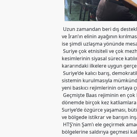
Merkez
Yönetim
Kurulu
Kadın
Uzun zamandan beri dış destekle
Kolları
ve İran’ın elinin ayağının kırılm
ise şimdi uzlaşma yönünde mesaj
Parti
Meclisi
Suriye çok etnisiteli ve çok mez
kesimlerinin siyasal sürece katıl
İl
kararındaki ilkelere uygun gerçek
Örgütleri
Suriye’de kalıcı barış, demokratik
sistemin kurulmasıyla mümkündür.
Gençlik
Kolları
yeni baskıcı rejimlerinin ortaya 
Geçmişte Baas rejiminin en çok b
GÜNDEM
dönemde birçok kez katliamlara u
Suriye’de özgürce yaşaması, büt
Basından
ve bölgede istikrar ve barışın inşa
Basın
HTŞ’nin Şam’ı ele geçirmek amacıy
Açıklamaları
bölgelerine saldırıya geçmesi kab