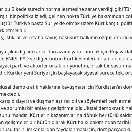
lar bu ülkede sürecin normalleşmesine zarar verdiği gibi Tür
arşıtı bir politika izledi; gelinen nokta Türkiye bakımından ç
küştür. Türkiye başta Suriye’de olmak üzere Kürt karşıtı poli
rk etmelidir.
rış, istikrar ve refaha kavuşması Kürt halkının özgür, onurlu
taya çıkardığı imkanlardan azami yararlanmak için Rojava’dak
de ENKS, PYD ve diğer bütün Kürt kesimleri bir an önce ulus
iyasi parti ve aktörler ortak bir yönetim, ortak bir savunma 
. Kürtler yeni Suriye için başlayacak siyasal sürece tek, o
ulusal demokratik haklarına kavuşması için Kürdistan’ın dör
mektedir.
 karşı dışlayıcı ve düşmanlaştırıcı dil ve söylemleri terk etmel
ve sorumlu bir anlayış geliştirmelidir. Ulusal demokratik ha
unulmalıdır. Kürtlerin kazanımlarına dönük her türlü saldırı
 gelişmeler bir bütün olarak Kürt halkı bakımından tarihi
konusu tarihi imkanlardan faydalanması için, dört parçadaki