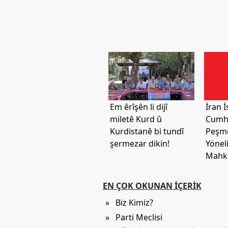
Em êrîşên li dijî
İran 
miletê Kurd û
Cumhu
Kurdistanê bi tundî
Peşme
şermezar dikin!
Yöneli
Mahk
EN ÇOK OKUNAN İÇERIK
» Biz Kimiz?
» Parti Meclisi