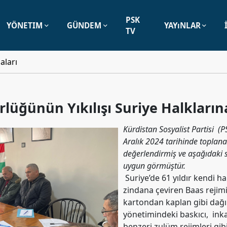
PSK
YÖNETIM
GÜNDEM
YAYıNLAR
TV
aları
rlüğünün Yıkılışı Suriye Halkların
Kürdistan Sosyalist Partisi 
Aralık 2024 tarihinde toplana
değerlendirmiş ve aşağıdaki 
uygun görmüştür.
Suriye’de 61 yıldır kendi h
zindana çeviren Baas rejimi
kartondan kaplan gibi dağıl
yönetimindeki baskıcı, ink
benzeri zulüm rejimleri gib