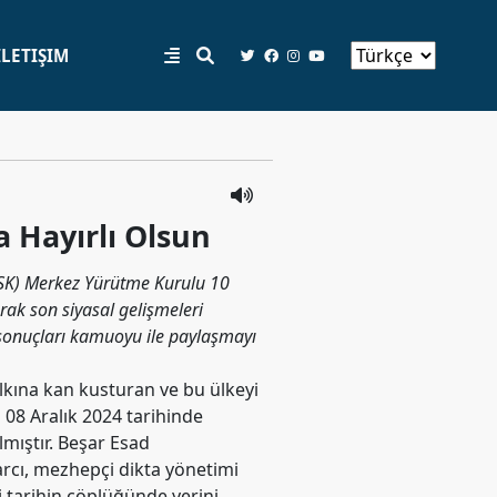
İLETIŞIM
a Hayırlı Olsun
(PSK) Merkez Yürütme Kurulu 10
rak son siyasal gelişmeleri
sonuçları kamuoyu ile paylaşmayı
alkına kan kusturan ve bu ülkeyi
 08 Aralık 2024 tarihinde
mıştır. Beşar Esad
arcı, mezhepçi dikta yönetimi
i tarihin çöplüğünde yerini