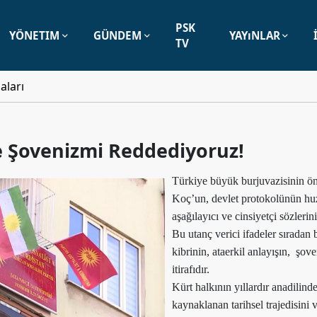
PSK
YÖNETIM
GÜNDEM
YAYıNLAR
TV
aları
e Şovenizmi Reddediyoruz!
Türkiye büyük burjuvazisinin ön
Koç’un, devlet protokolünün huz
aşağılayıcı ve cinsiyetçi sözlerini
Bu utanç verici ifadeler sıradan b
kibrinin, ataerkil anlayışın, şo
itirafıdır.
Kürt halkının yıllardır anadilin
kaynaklanan tarihsel trajedisini 