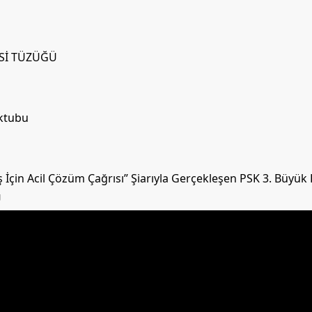
İSİ TÜZÜĞÜ
ektubu
İçin Acil Çözüm Çağrısı” Şiarıyla Gerçekleşen PSK 3. Büyük
U