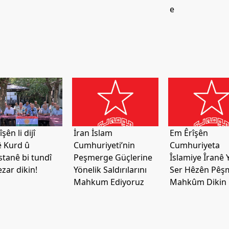
e
şên li dijî
İran İslam
Em Êrîşên
ê Kurd û
Cumhuriyeti’nin
Cumhuriyeta
stanê bi tundî
Peşmerge Güçlerine
Îslamiye Îranê Y
zar dikin!
Yönelik Saldırılarını
Ser Hêzên Pêş
Mahkum Ediyoruz
Mahkûm Dikin