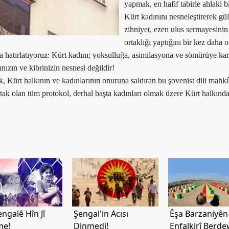
yapmak, en hafif tabirle ahlaki b
Kürt kadınını nesneleştirerek g
zihniyet, ezen ulus sermayesinin
ortaklığı yaptığını bir kez daha 
 hatırlatıyoruz: Kürt kadını; yoksulluğa, asimilasyona ve sömürüye karş
nızın ve kibrinizin nesnesi değildir!
ak, Kürt halkının ve kadınlarının onuruna saldıran bu şovenist dili mah
tak olan tüm protokol, derhal başta kadınları olmak üzere Kürt halkında
engalê Hîn Jî
Şengal'in Acısı
Êşa Barzaniyên
me!
Dinmedi!
Enfalkirî Berd