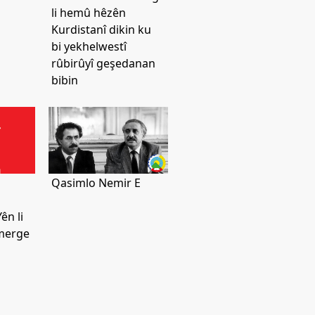
li hemû hêzên
Kurdistanî dikin ku
bi yekhelwestî
rûbirûyî geşedanan
bibin
Qasimlo Nemir E
ên li
merge