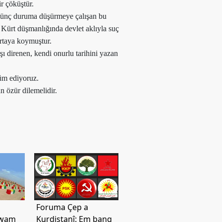
ir çöküştür.
ülünç duruma düşürmeye çalışan bu
 Kürt düşmanlığında devlet aklıyla suç
ortaya koymuştur.
ı direnen, kendi onurlu tarihini yazan
kûm ediyoruz.
n özür dilemelidir.
Foruma Çep a
ewam
Kurdistanî: Em bang