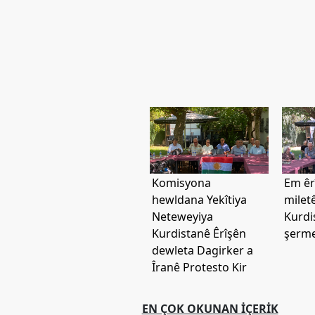
Etkinlikler
Ziyaretler
PSK
TV
YAYıNLAR
Broşür
Bültenler
Komisyona
Em êrî
Raporlar
hewldana Yekîtiya
milet
Deklerasyonlar
Neteweyiya
Kurdi
Kurdistanê Êrîşên
şerme
İLETIŞIM
dewleta Dagirker a
Îranê Protesto Kir
EN ÇOK OKUNAN İÇERIK