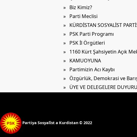
» Biz Kimiz?
» Parti Meclisi
» KÜRDİSTAN SOSYALİST PART
» PSK Parti Programı
» PSK İl Örgütleri
» 1160 Kürt Şahsiyetin Açık M
» KAMUOYUNA
» Partimizin Acı Kaybı
» Özgürlük, Demokrasi ve Barış 
» ÜYE VE DELEGELERE DUYUR
Partiya Sosyalîst a Kurdistan © 2022