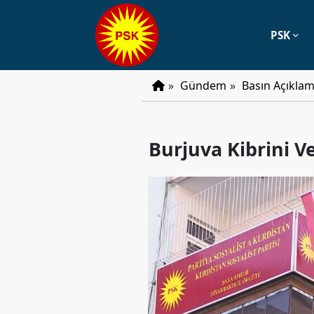
PSK
PSK
»
Gündem
»
Basın Açıklam
Tarihçe
Parti
Burjuva Kibrini V
Programı
Parti
Tüzüğü
YÖNETIM
Başkan
Başkan
Yardımcıları