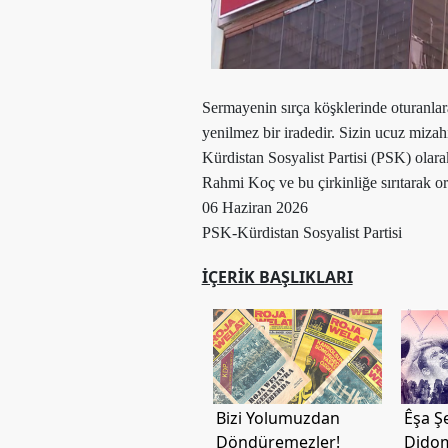
Merkez
Yönetim
Kurulu
Kadın
Kolları
Sermayenin sırça köşklerinde oturanlara
yenilmez bir iradedir. Sizin ucuz mizahı
Parti
Kürdistan Sosyalist Partisi (PSK) olar
Meclisi
Rahmi Koç ve bu çirkinliğe sırıtarak or
İl
06 Haziran 2026
Örgütleri
PSK-Kürdistan Sosyalist Partisi
Gençlik
İÇERIK BAŞLIKLARI
Kolları
GÜNDEM
Basından
Basın
Bizi Yolumuzdan
Êşa Ş
Açıklamaları
Döndüremezler!
Dido