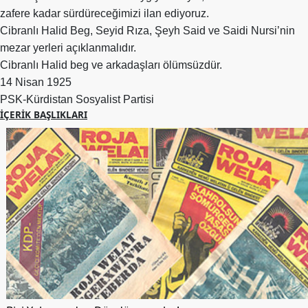
Etkinlikler
zafere kadar sürdüreceğimizi ilan ediyoruz.
Cibranlı Halid Beg, Seyid Rıza, Şeyh Said ve Saidi Nursi’nin
Ziyaretler
mezar yerleri açıklanmalıdır.
PSK
Cibranlı Halid beg ve arkadaşları ölümsüzdür.
TV
14 Nisan 1925
PSK-Kürdistan Sosyalist Partisi
YAYıNLAR
İÇERIK BAŞLIKLARI
Broşür
Bültenler
Raporlar
Deklerasyonlar
İLETIŞIM