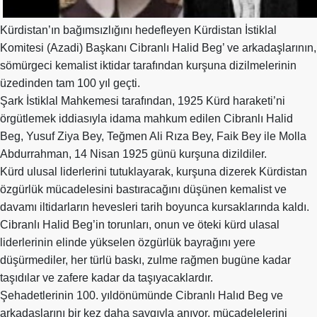
Merkez
Yönetim
Kürdistan’ın bağımsızlığını hedefleyen Kürdistan İstiklal
Kurulu
Komitesi (Azadi) Başkanı Cibranlı Halid Beg’ ve arkadaşlarının,
Kadın
sömürgeci kemalist iktidar tarafından kurşuna dizilmelerinin
Kolları
üzedinden tam 100 yıl geçti.
Parti
Şark İstiklal Mahkemesi tarafından, 1925 Kürd haraketi’ni
Meclisi
örgütlemek iddiasıyla idama mahkum edilen Cibranlı Halid
Beg, Yusuf Ziya Bey, Teğmen Ali Rıza Bey, Faik Bey ile Molla
İl
Abdurrahman, 14 Nisan 1925 günü kurşuna dizildiler.
Örgütleri
Kürd ulusal liderlerini tutuklayarak, kurşuna dizerek Kürdistan
Gençlik
özgürlük mücadelesini bastıracağını düşünen kemalist ve
Kolları
davamı iltidarların hevesleri tarih boyunca kursaklarında kaldı.
Cibranlı Halid Beg’in torunları, onun ve öteki kürd ulasal
GÜNDEM
liderlerinin elinde yükselen özgürlük bayrağını yere
Basından
düşürmediler, her türlü baskı, zulme rağmen bugüne kadar
taşıdılar ve zafere kadar da taşıyacaklardır.
Basın
Şehadetlerinin 100. yıldönümünde Cibranlı Halıd Beg ve
Açıklamaları
arkadaşlarını bir kez daha saygıyla anıyor, mücadelelerini