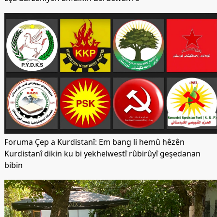
Foruma Çep a Kurdistanî: Em bang li hemû hêzên
Kurdistanî dikin ku bi yekhelwestî rûbirûyî geşedanan
bibin