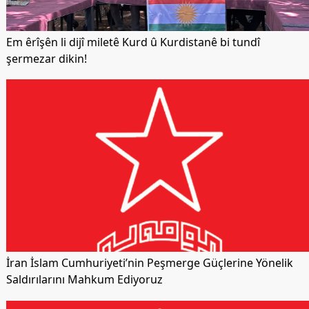
Em êrîşên li dijî miletê Kurd û Kurdistanê bi tundî
şermezar dikin!
İran İslam Cumhuriyeti’nin Peşmerge Güçlerine Yönelik
Saldırılarını Mahkum Ediyoruz