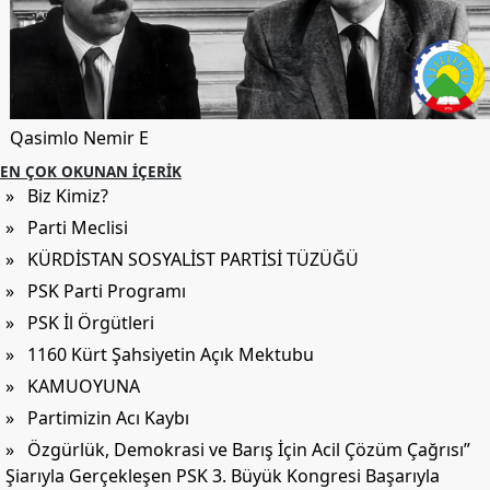
Qasimlo Nemir E
EN ÇOK OKUNAN İÇERIK
» Biz Kimiz?
» Parti Meclisi
» KÜRDİSTAN SOSYALİST PARTİSİ TÜZÜĞÜ
» PSK Parti Programı
» PSK İl Örgütleri
» 1160 Kürt Şahsiyetin Açık Mektubu
» KAMUOYUNA
» Partimizin Acı Kaybı
» Özgürlük, Demokrasi ve Barış İçin Acil Çözüm Çağrısı”
Şiarıyla Gerçekleşen PSK 3. Büyük Kongresi Başarıyla