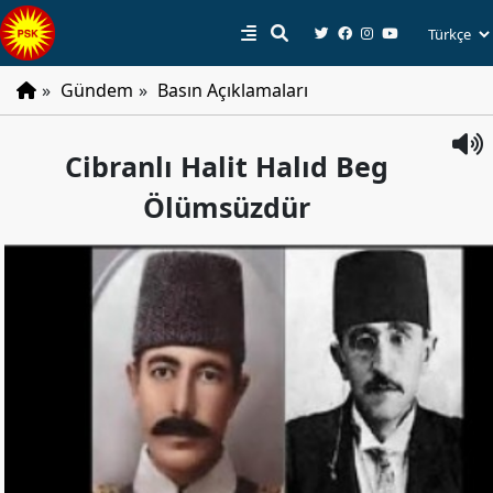
»
Gündem
»
Basın Açıklamaları
PSK
Cibranlı Halit Halıd Beg
Tarihçe
Ölümsüzdür
Parti
Programı
Parti
Tüzüğü
YÖNETIM
Başkan
Başkan
Yardımcıları