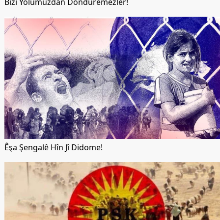
Bizi Yolumuzdan Döndüremezler!
Êşa Şengalê Hîn Jî Didome!