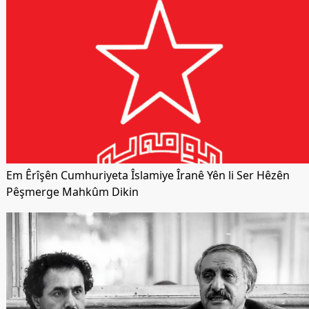
Em Êrîşên Cumhuriyeta Îslamiye Îranê Yên li Ser Hêzên
Pêşmerge Mahkûm Dikin