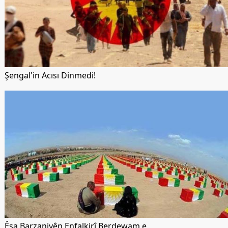
Şengal'in Acısı Dinmedi!
Êşa Barzaniyên Enfalkirî Berdewam e