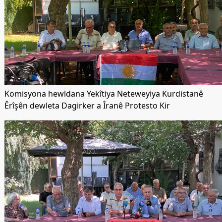
Komisyona hewldana Yekîtiya Neteweyiya Kurdistanê
Êrîşên dewleta Dagirker a Îranê Protesto Kir