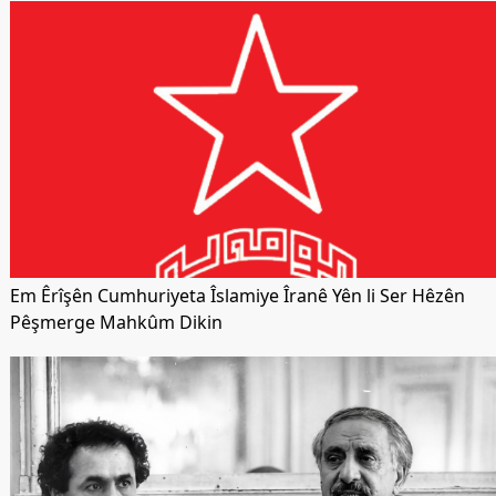
Em Êrîşên Cumhuriyeta Îslamiye Îranê Yên li Ser Hêzên
Pêşmerge Mahkûm Dikin