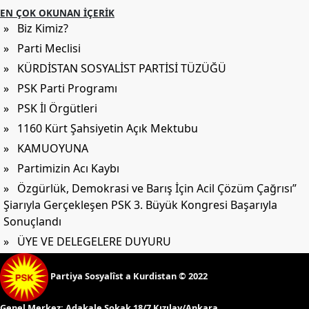
EN ÇOK OKUNAN İÇERIK
» Biz Kimiz?
» Parti Meclisi
» KÜRDİSTAN SOSYALİST PARTİSİ TÜZÜĞÜ
» PSK Parti Programı
» PSK İl Örgütleri
» 1160 Kürt Şahsiyetin Açık Mektubu
» KAMUOYUNA
» Partimizin Acı Kaybı
» Özgürlük, Demokrasi ve Barış İçin Acil Çözüm Çağrısı”
Şiarıyla Gerçekleşen PSK 3. Büyük Kongresi Başarıyla
Sonuçlandı
» ÜYE VE DELEGELERE DUYURU
Partiya Sosyalîst a Kurdistan © 2022
Genel Merkez:
Adakale Sokak 18/7 Kızılay/Ankara