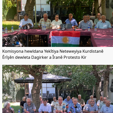
Komisyona hewldana Yekîtiya Neteweyiya Kurdistanê
Êrîşên dewleta Dagirker a Îranê Protesto Kir