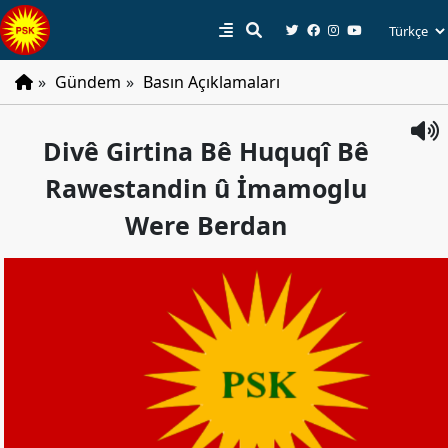
»
Gündem
»
Basın Açıklamaları
PSK
Divê Girtina Bê Huquqî Bê
Tarihçe
Rawestandin û İmamoglu
Parti
Programı
Were Berdan
Parti
Tüzüğü
YÖNETIM
Başkan
Başkan
Yardımcıları