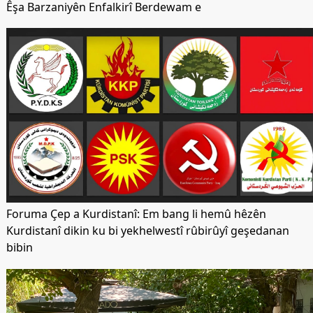
Êşa Barzaniyên Enfalkirî Berdewam e
Foruma Çep a Kurdistanî: Em bang li hemû hêzên
Kurdistanî dikin ku bi yekhelwestî rûbirûyî geşedanan
bibin