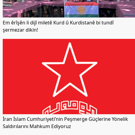
Em êrîşên li dijî miletê Kurd û Kurdistanê bi tundî
şermezar dikin!
İran İslam Cumhuriyeti’nin Peşmerge Güçlerine Yönelik
Saldırılarını Mahkum Ediyoruz