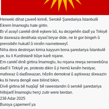
Merkez
Yönetim
Kurulu
Herweki dihat çaverê kirinê, Serokê Şaredariya İstanbulê
Kadın
Kolları
Ekrem İmamoglu hate girtin.
Bi vî avayî carekê dinê eşkere bû, ku dezgehên dadî ya Tirkiyê
Parti
bi daxwaza destihata siyasî biryar dide, ne bi gor bingeh û
Meclisi
prensibên hukukî û nirxên navneteweyî.
İl
Niha dora destnişan kirina kayyum bona şaredariya İstanbulê
Örgütleri
ye, ku li Kurdistanê bûye karê rojane.
Em carekî dinê girtina İmamoglu, ku nişana rewşa serxwebûna
Gençlik
dadî li Tirkiyê ye, protesto dikin û ji hemû kesên hestyar,
Kolları
mafxwaz û dadîxwazan, hêzên demokrat û aşitixwaz dixwazin
GÜNDEM
ku bi hevra dengê xwe bilind bikin.
Divê girtina bê huqûqî
bê rawestandin û serokê şaredariya
Basından
hilbijartî İmamoglu herçi zutir were berdan.
Basın
23ê Adar 2025
Açıklamaları
Buroya çapemenî ya