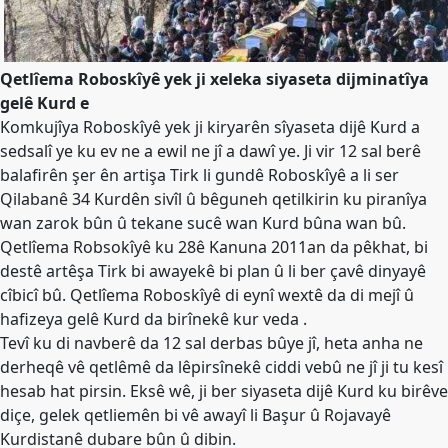
Merkez
Yönetim
Kurulu
Qetlîema Roboskîyê yek ji xeleka siyaseta dijminatîya
Kadın
gelê Kurd e
Kolları
Komkujîya Roboskîyê yek ji kiryarên sîyaseta dijê Kurd a
Parti
sedsalî ye ku ev ne a ewil ne jî a dawî ye. Ji vir 12 sal berê
Meclisi
balafirên şer ên artişa Tirk li gundê Roboskîyê a li ser
Qilabanê 34 Kurdên sivîl û bêguneh qetilkirin ku piranîya
İl
wan zarok bûn û tekane sucê wan Kurd bûna wan bû.
Örgütleri
Qetlîema Robsokîyê ku 28ê Kanuna 2011an da pêkhat, bi
Gençlik
destê artêşa Tirk bi awayekê bi plan û li ber çavê dinyayê
Kolları
cîbicî bû. Qetlîema Roboskîyê di eynî wextê da di mejî û
hafizeya gelê Kurd da birînekê kur veda .
GÜNDEM
Tevî ku di navberê da 12 sal derbas bûye jî, heta anha ne
Basından
derheqê vê qetlêmê da lêpirsînekê ciddi vebû ne jî ji tu kesî
hesab hat pirsin. Eksê wê, ji ber siyaseta dijê Kurd ku birêve
Basın
diçe, gelek qetliemên bi vê awayî li Başur û Rojavayê
Açıklamaları
Kurdistanê dubare bûn û dibin.