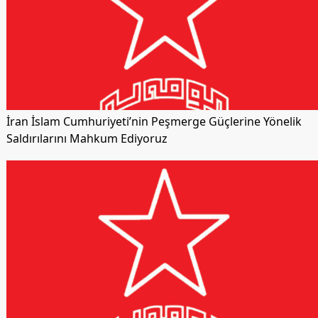
İran İslam Cumhuriyeti’nin Peşmerge Güçlerine Yönelik
Saldırılarını Mahkum Ediyoruz