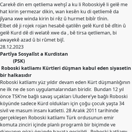
Etkinlikler
Carekê din em qetliema wehşî a ku li Roboskiyê li gelê me
hat kirin şermezar dikin, wan kesên ku di qetliemê da
Ziyaretler
jîyana xwe winda kirin bi rêz û hurmet bibîr tînin.
Elbet dê ji rojek rojan hesabê qatilên gelê Kurd bê dîtin û
PSK
TV
gelê Kurd dê di welatê xwe da , bê tirsa qetlieman, bi
awayekê azad û bi rûmet bijî.
YAYıNLAR
28.12.2023
Partîya Sosyalîst a Kurdistan
Broşür
(PSK)
Bültenler
Roboski katliamı Kürtleri düşman kabul eden siyasetin
bir halkasıdır
Raporlar
Roboski katliamı yüz yıldır devam eden Kürt düşmanlığının
Deklerasyonlar
ne ilk ne de son uygulamalarından biridir. Bundan 12 yıl
önce TSK’ne bağlı savaş uçakları Uludere’ye bağlı Roboski
İLETIŞIM
köyünde sadece Kürd oldukları için çoğu çocuk yaşta 34
sivil ve masum insanı katletti. 28 Aralık 2011 tarihinde
gerçekleşen Roboski katliamı Türk ordusunun emir
komuta zinciri içinde planlı programlı bir biçimde ve
dünyanın gözü önünde hayata geçirildi. Roboski katliamı