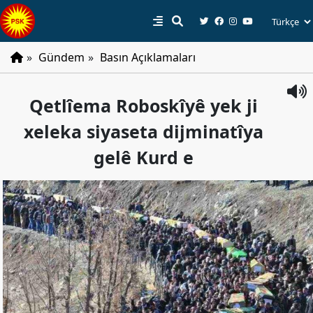
»
Gündem
»
Basın Açıklamaları
PSK
Qetlîema Roboskîyê yek ji
Tarihçe
xeleka siyaseta dijminatîya
Parti
Programı
gelê Kurd e
Parti
Tüzüğü
YÖNETIM
Başkan
Başkan
Yardımcıları