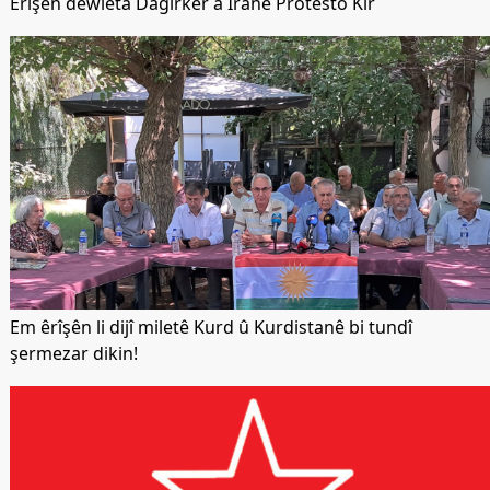
Êrîşên dewleta Dagirker a Îranê Protesto Kir
Em êrîşên li dijî miletê Kurd û Kurdistanê bi tundî
şermezar dikin!