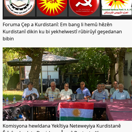
Foruma Çep a Kurdistanî: Em bang li hemû hêzên
Kurdistanî dikin ku bi yekhelwestî rûbirûyî geşedanan
bibin
Komisyona hewldana Yekîtiya Neteweyiya Kurdistanê