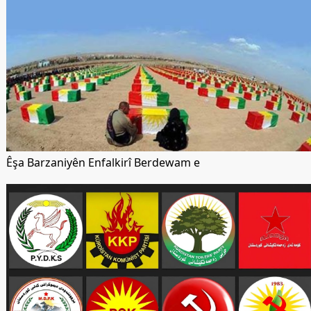
Êşa Barzaniyên Enfalkirî Berdewam e