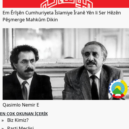
Em Êrîşên Cumhuriyeta Îslamiye Îranê Yên li Ser Hêzên
Pêşmerge Mahkûm Dikin
Qasimlo Nemir E
EN ÇOK OKUNAN İÇERIK
» Biz Kimiz?
» Parti Meclisi