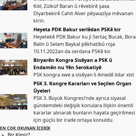
Kılıl, Zülküf Baran û rêvebirê şaxa
Diyarbekirê Cahit Alver pêşwazîya mêvanan
kirin.
Heyeta PDK Bakur serlêdan PSKê kir
Heyetekê PDK Bakur ku ji Sertaç Bucak, Bora
Balin û Selam Baykal pêkhatibû roja
10.11.2022an da serdana PSKê kir.
Biryarên Kongra Sisêyan a PSK û
Endamên nu Yên Serokatiyê
PSK kongra xwe a sisêyan li Amedê lidar xist
PSK 3. Kongre Kararları ve Seçilen Organ
Üyeleri
PSK 3. Büyük Kongresi’nde ayrıca siyasal
gündemdeki değişik konulara ilişkin önemli
kararlar alınarak bunların hayata geçirilmesi
için güçlü bir irade ortaya konuldu.
EN ÇOK OKUNAN İÇERIK
» Biz Kimiz?