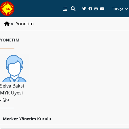
»
Yönetim
PSK
YÖNETİM
Tarihçe
Parti
Programı
Parti
Tüzüğü
Selva Baksi
YÖNETIM
MYK Üyesi
a@a
Başkan
Başkan
Yardımcıları
Merkez Yönetim Kurulu