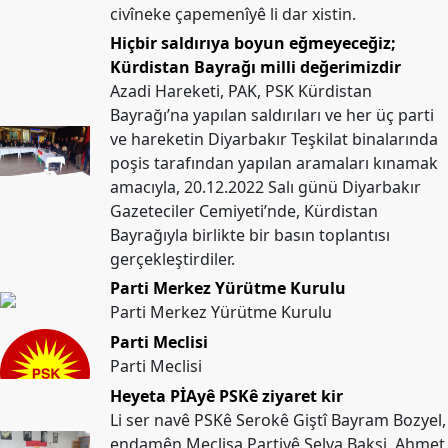
civîneke çapemenîyê li dar xistin.
Hiçbir saldırıya boyun eğmeyeceğiz;
Kürdistan Bayrağı milli değerimizdir
Azadi Hareketi, PAK, PSK Kürdistan
Bayrağı’na yapılan saldırıları ve her üç parti
ve hareketin Diyarbakır Teşkilat binalarında
poşis tarafından yapılan aramaları kınamak
amacıyla, 20.12.2022 Salı günü Diyarbakır
Gazeteciler Cemiyeti’nde, Kürdistan
Bayrağıyla birlikte bir basın toplantısı
gerçekleştirdiler.
Parti Merkez Yürütme Kurulu
Parti Merkez Yürütme Kurulu
Parti Meclisi
Parti Meclisi
Heyeta PİAyê PSKê ziyaret kir
Li ser navê PSKê Serokê Giştî Bayram Bozyel,
endamên Meclisa Partiyê Selva Baksi, Ahmet