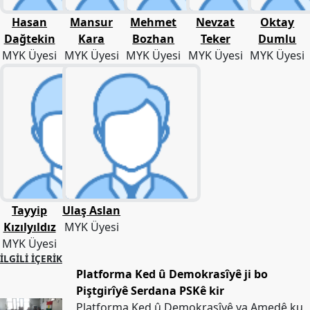
Etkinlikler
Hasan
Mansur
Mehmet
Nevzat
Oktay
Ziyaretler
Dağtekin
Kara
Bozhan
Teker
Dumlu
MYK Üyesi
MYK Üyesi
MYK Üyesi
MYK Üyesi
MYK Üyesi
PSK
TV
YAYıNLAR
Broşür
Bültenler
Raporlar
Deklerasyonlar
Tayyip
Ulaş Aslan
Kızılyıldız
MYK Üyesi
İLETIŞIM
MYK Üyesi
İLGILI İÇERIK
Platforma Ked û Demokrasîyê ji bo
Piştgirîyê Serdana PSKê kir
Platforma Ked û Demokrasîyê ya Amedê ku