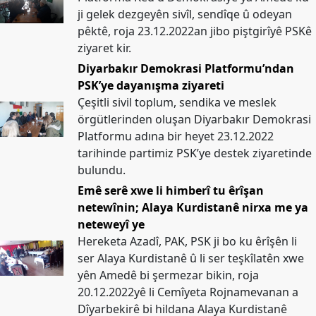
ji gelek dezgeyên sivîl, sendîqe û odeyan
pêktê, roja 23.12.2022an jibo piştgirîyê PSKê
ziyaret kir.
Diyarbakır Demokrasi Platformu’ndan
PSK’ye dayanışma ziyareti
Çeşitli sivil toplum, sendika ve meslek
örgütlerinden oluşan Diyarbakır Demokrasi
Platformu adına bir heyet 23.12.2022
tarihinde partimiz PSK’ye destek ziyaretinde
bulundu.
Emê serê xwe li himberî tu êrîşan
netewînin; Alaya Kurdistanê nirxa me ya
neteweyî ye
Hereketa Azadî, PAK, PSK ji bo ku êrîşên li
ser Alaya Kurdistanê û li ser teşkîlatên xwe
yên Amedê bi şermezar bikin, roja
20.12.2022yê li Cemîyeta Rojnamevanan a
Dîyarbekirê bi hildana Alaya Kurdistanê