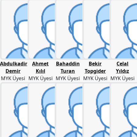
Merkez
Yönetim
Kurulu
Kadın
Kolları
Parti
Meclisi
İl
Abdulkadir
Ahmet
Bahaddin
Bekir
Celal
Örgütleri
Demir
Kılıl
Turan
Topgider
Yıldız
MYK Üyesi
MYK Üyesi
MYK Üyesi
MYK Üyesi
MYK Üyesi
Gençlik
Kolları
GÜNDEM
Basından
Basın
Açıklamaları